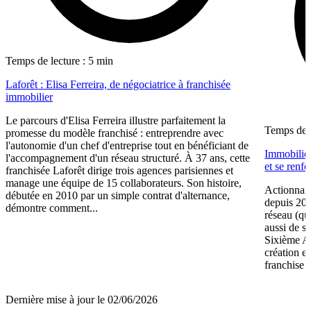
Temps de lecture : 5 min
Laforêt : Elisa Ferreira, de négociatrice à franchisée
immobilier
Le parcours d'Elisa Ferreira illustre parfaitement la
Temps de l
promesse du modèle franchisé : entreprendre avec
l'autonomie d'un chef d'entreprise tout en bénéficiant de
Immobilier
l'accompagnement d'un réseau structuré. À 37 ans, cette
et se renf
franchisée Laforêt dirige trois agences parisiennes et
manage une équipe de 15 collaborateurs. Son histoire,
Actionnair
débutée en 2010 par un simple contrat d'alternance,
depuis 202
démontre comment...
réseau (qu
aussi de s
Sixième A
création e
franchise 
Dernière mise à jour le 02/06/2026