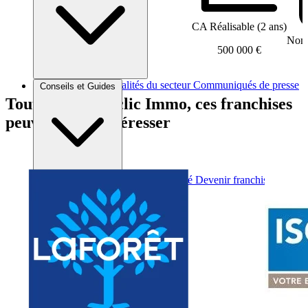
CA Réalisable (2 ans)
Nomb
500 000 €
Brèves et actus
Actualités du secteur
Communiqués de presse
Conseils et Guides
Interviews
Tout comme Déclic Immo, ces franchises
peuvent vous intéresser
Conseils généraux
Devenir franchisé
Devenir franchiseur