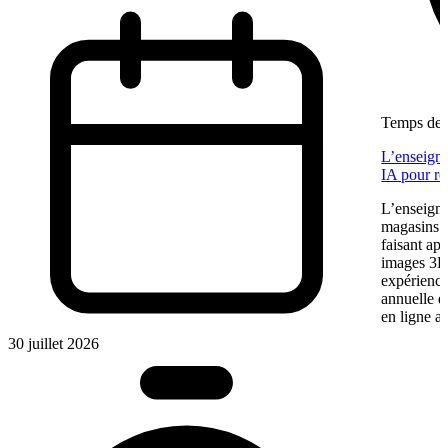
Temps de l
L’enseigne
IA pour re
L’enseigne
magasins f
faisant app
images 3D 
expérience
annuelle 
en ligne a
30 juillet 2026