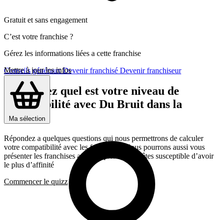
Gratuit et sans engagement
C’est votre franchise ?
Gérez les informations liées a cette franchise
Mettre à jour les infos
Conseils généraux
Devenir franchisé
Devenir franchiseur
Découvrez quel est votre niveau de
compatibilité avec Du Bruit dans la
Cuisine
Ma sélection
Répondez a quelques questions qui nous permettrons de calculer
votre compatibilité avec les franchises, Nous pourrons aussi vous
présenter les franchises avec lesquelles vous êtes susceptible d’avoir
le plus d’affinité
Commencer le quizz