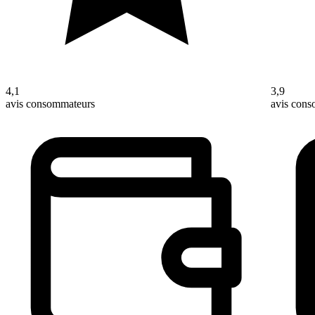
4,1
3,9
avis consommateurs
avis con