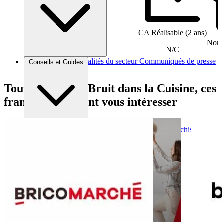
CA Réalisable (2 ans)
Nomb
N/C
Brèves et actus
Actualités du secteur
Communiqués de presse
Conseils et Guides
Interviews
Tout comme Du Bruit dans la Cuisine, ces
franchises peuvent vous intéresser
Conseils généraux
Devenir franchisé
Devenir franchiseur