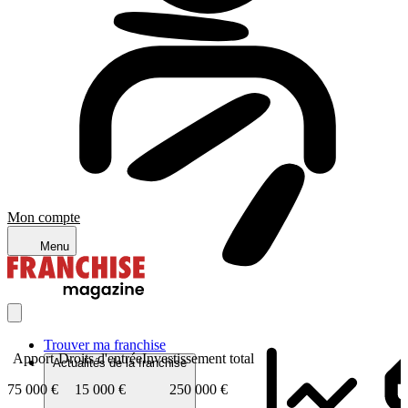
Mon compte
Menu
Trouver ma franchise
Apport
Droits d'entrée
Investissement total
Actualités de la franchise
75 000 €
15 000 €
250 000 €