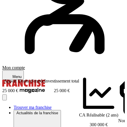
Mon compte
Menu
Apport
Droits d'entrée
Investissement total
25 000 €
7 500 €
25 000 €
Trouver ma franchise
Actualités de la franchise
CA Réalisable (2 ans)
Nomb
300 000 €