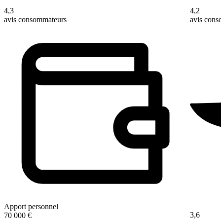
4,3
4,2
avis consommateurs
avis con
Apport personnel
3,6
70 000 €