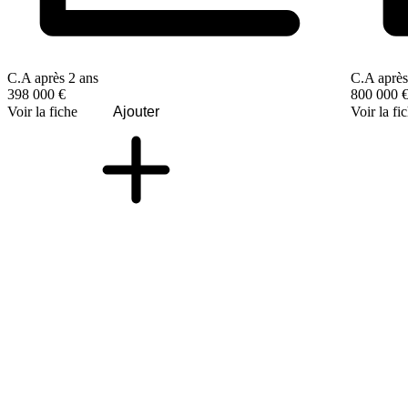
C.A après 2 ans
C.A après
398 000 €
800 000 
Voir la fiche
Ajouter
Voir la fi