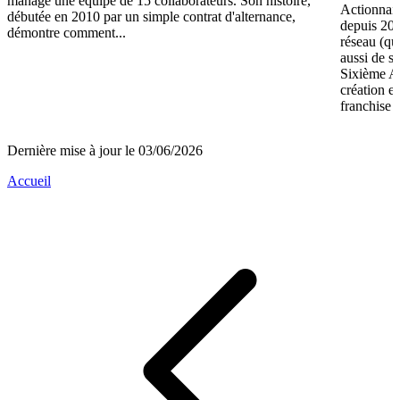
manage une équipe de 15 collaborateurs. Son histoire,
Actionnair
débutée en 2010 par un simple contrat d'alternance,
depuis 202
démontre comment...
réseau (qu
aussi de s
Sixième A
création e
franchise 
Dernière mise à jour le 03/06/2026
Accueil