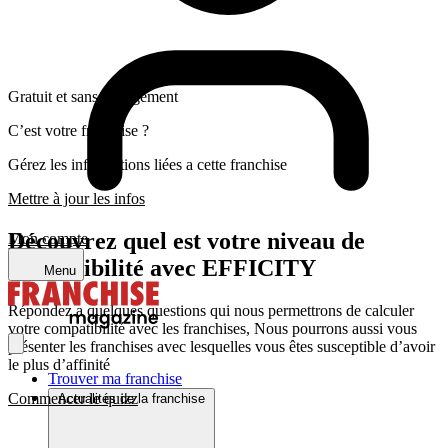
Gratuit et sans engagement
C’est votre franchise ?
Gérez les informations liées a cette franchise
Mettre à jour les infos
Découvrez quel est votre niveau de
Mon compte
compatibilité avec EFFICITY
Menu
Répondez a quelques questions qui nous permettrons de calculer
votre compatibilité avec les franchises, Nous pourrons aussi vous
présenter les franchises avec lesquelles vous êtes susceptible d’avoir
le plus d’affinité
Trouver ma franchise
Commencer le quizz
Actualités de la franchise