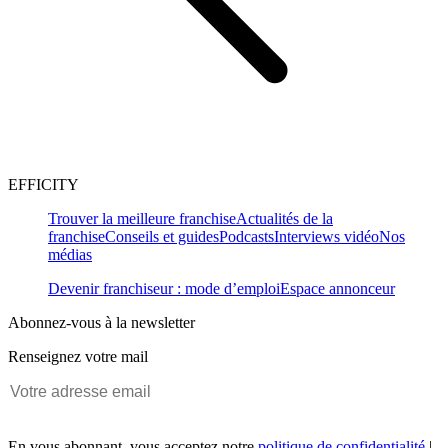
EFFICITY
Trouver la meilleure franchise
Actualités de la
franchise
Conseils et guides
Podcasts
Interviews vidéo
Nos
médias
Devenir franchiseur : mode d’emploi
Espace annonceur
Abonnez-vous à la newsletter
Renseignez votre mail
En vous abonnant, vous acceptez notre
politique de confidentialité
|