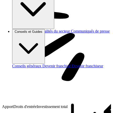
Brèves et actus
Actualités du secteur
Communiqués de presse
Conseils et Guides
Interviews
Conseils généraux
Devenir franchisé
Devenir franchiseur
Apport
Droits d'entrée
Investissement total