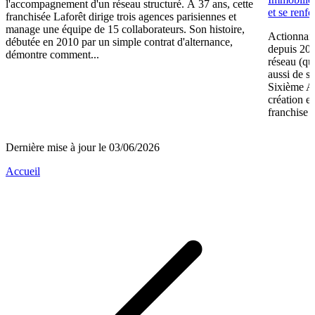
l'accompagnement d'un réseau structuré. À 37 ans, cette
et se renf
franchisée Laforêt dirige trois agences parisiennes et
manage une équipe de 15 collaborateurs. Son histoire,
Actionnair
débutée en 2010 par un simple contrat d'alternance,
depuis 202
démontre comment...
réseau (qu
aussi de s
Sixième A
création e
franchise 
Dernière mise à jour le 03/06/2026
Accueil