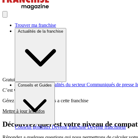
Trouver ma franchise
Actualités de la franchise
Gratuit et sans engagement
Brèves et actus
Actualités du secteur
Communiqués de presse
I
Conseils et Guides
C’est votre franchise ?
Gérez les informations liées a cette franchise
Mettre à jour les infos
Découvrez quel est votre niveau de com
Conseils généraux
Devenir franchisé
Devenir franchiseur
Répondez a quelques questions qui nous permettrons de calculer votre c