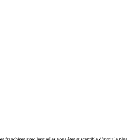
s franchises avec lesquelles vous êtes susceptible d’avoir le plus