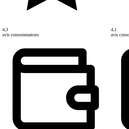
4,3
4,1
avis consommateurs
avis con