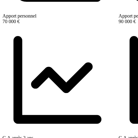
Apport personnel
Apport pe
70 000 €
90 000 €
C.A après 2 ans
C.A après