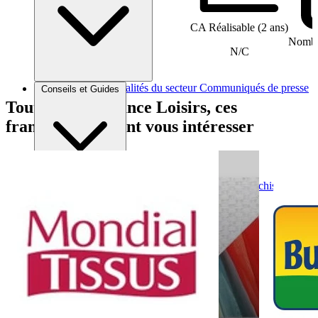
CA Réalisable (2 ans)
Nombre
N/C
Brèves et actus
Actualités du secteur
Communiqués de presse
Conseils et Guides
Interviews
Tout comme France Loisirs, ces
franchises peuvent vous intéresser
Conseils généraux
Devenir franchisé
Devenir franchiseur