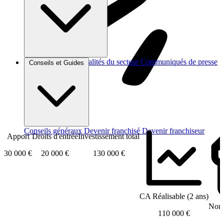
Brèves et actus
Actualités du secteur
Communiqués de presse
Conseils et Guides
Interviews
Conseils généraux
Devenir franchisé
Devenir franchiseur
Apport
Droits d'entrée
Investissement total
30 000 €
20 000 €
130 000 €
CA Réalisable (2 ans)
Nomb
110 000 €