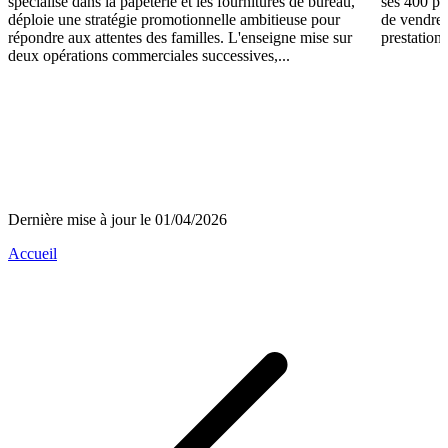
spécialisé dans la papeterie et les fournitures de bureau,
ses 400 po
déploie une stratégie promotionnelle ambitieuse pour
de vendre 
répondre aux attentes des familles. L'enseigne mise sur
prestations
deux opérations commerciales successives,...
Dernière mise à jour le 01/04/2026
Accueil