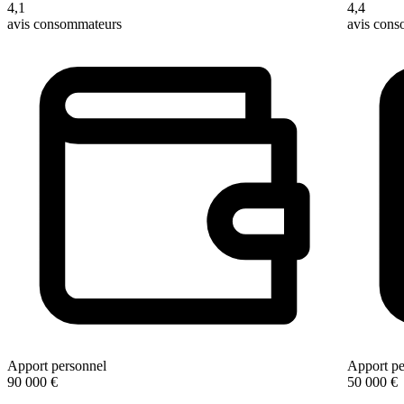
4,1
4,4
avis consommateurs
avis con
Apport personnel
Apport pe
90 000 €
50 000 €