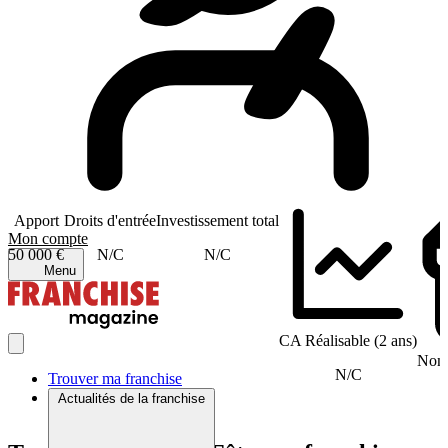
Apport
Droits d'entrée
Investissement total
Mon compte
50 000 €
N/C
N/C
Menu
CA Réalisable (2 ans)
Nomb
N/C
Trouver ma franchise
Actualités de la franchise