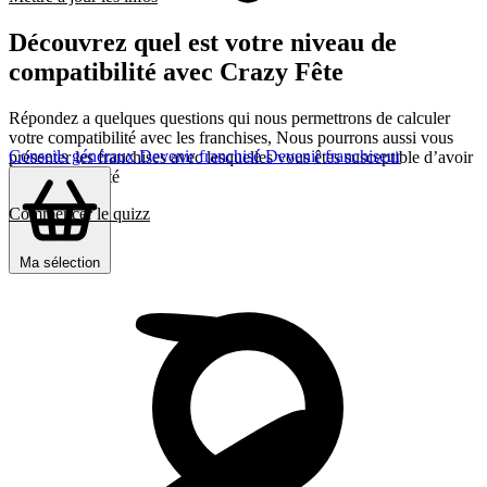
Découvrez quel est votre niveau de
compatibilité avec Crazy Fête
Répondez a quelques questions qui nous permettrons de calculer
votre compatibilité avec les franchises, Nous pourrons aussi vous
Conseils généraux
Devenir franchisé
Devenir franchiseur
présenter les franchises avec lesquelles vous êtes susceptible d’avoir
le plus d’affinité
Commencer le quizz
Ma sélection