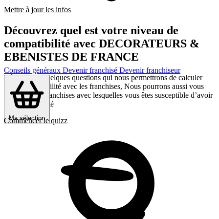
Mettre à jour les infos
Découvrez quel est votre niveau de
compatibilité avec DECORATEURS &
EBENISTES DE FRANCE
Conseils généraux
Devenir franchisé
Devenir franchiseur
Répondez a quelques questions qui nous permettrons de calculer
votre compatibilité avec les franchises, Nous pourrons aussi vous
présenter les franchises avec lesquelles vous êtes susceptible d’avoir
le plus d’affinité
Ma sélection
Commencer le quizz