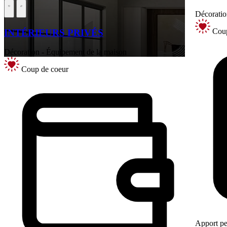
Décoratio
Coup
INTÉRIEURS PRIVÉS
Décoration - Équipement de la maison
Coup de coeur
Apport pe