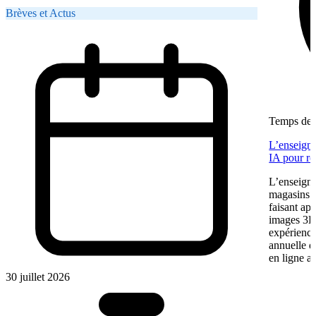
Brèves et Actus
Temps de l
L’enseigne
IA pour re
L’enseigne
magasins f
faisant app
images 3D 
expérience
annuelle 
en ligne a
30 juillet 2026