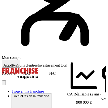
Mon compte
Apport
Droits d'entrée
Investissement total
Menu
75 000 €
N/C
N/C
Trouver ma franchise
CA Réalisable (2 ans)
Actualités de la franchise
Nomb
900 000 €