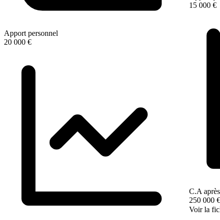
15 000 €
Apport personnel
20 000 €
C.A après
250 000 
Voir la fi