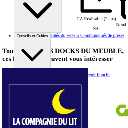
CA Réalisable (2 ans)
Nombre
N/C
Brèves et actus
Actualités du secteur
Communiqués de presse
Conseils et Guides
Interviews
Tout comme LES DOCKS DU MEUBLE,
ces franchises peuvent vous intéresser
Conseils généraux
Devenir franchisé
Devenir franchiseur