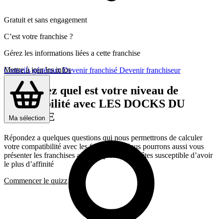
Gratuit et sans engagement
C’est votre franchise ?
Gérez les informations liées a cette franchise
Mettre à jour les infos
Conseils généraux
Devenir franchisé
Devenir franchiseur
Découvrez quel est votre niveau de
compatibilité avec LES DOCKS DU
MEUBLE
Ma sélection
Répondez a quelques questions qui nous permettrons de calculer
votre compatibilité avec les franchises, Nous pourrons aussi vous
présenter les franchises avec lesquelles vous êtes susceptible d’avoir
le plus d’affinité
Commencer le quizz