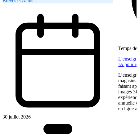
Brèves et Actus
Temps de l
L’enseigne
IA pour re
L’enseigne
magasins f
faisant app
images 3D 
expérience
annuelle 
en ligne a
30 juillet 2026