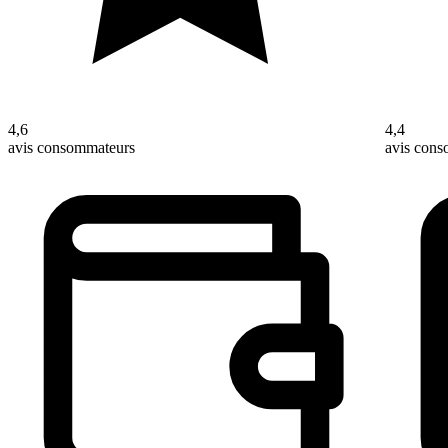
4,6
4,4
avis consommateurs
avis con