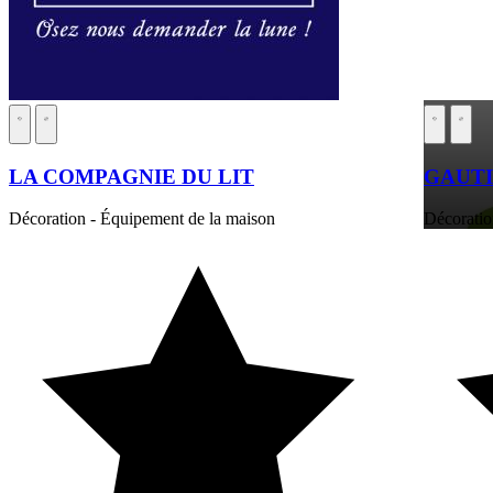
LA COMPAGNIE DU LIT
GAUT
Décoration - Équipement de la maison
Décoratio