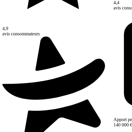
4,4
avis con
4,9
avis consommateurs
Apport pe
140 000 