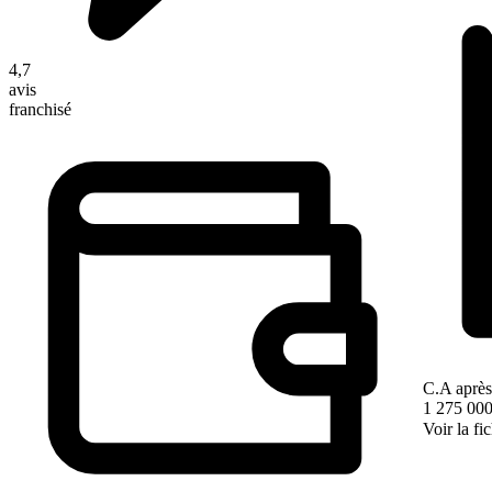
4,7
avis
franchisé
C.A après
1 275 000
Voir la fi