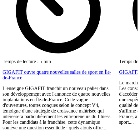
Temps de lecture : 5 min
Temps de l
GIGAFIT ouvre quatre nouvelles salles de sport en Île-
GIGAFIT r
de-France
Le marché 
L'enseigne GIGAFIT franchit un nouveau palier dans
Les consom
son développement avec l'annonce de quatre nouvelles
d'accéder 
implantations en Île-de-France. Cette vague
une expéri
d'ouvertures, toutes conçues selon le concept V4,
qualité de
témoigne d'une stratégie de croissance maîtrisée qui
s'affirme 
intéressera particulièrement les entrepreneurs du fitness.
France, av
Pour les candidats à la franchise, cette dynamique
sport,...
soulève une question essentielle : quels atouts offre...