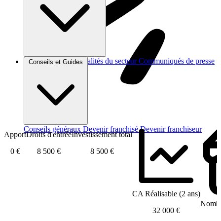
Brèves et actus
Actualités du secteur
Communiqués de presse
Conseils et Guides
Interviews
Conseils généraux
Devenir franchisé
Devenir franchiseur
Apport
Droits d'entrée
Investissement total
0 €
8 500 €
8 500 €
CA Réalisable (2 ans)
Nombre
32 000 €