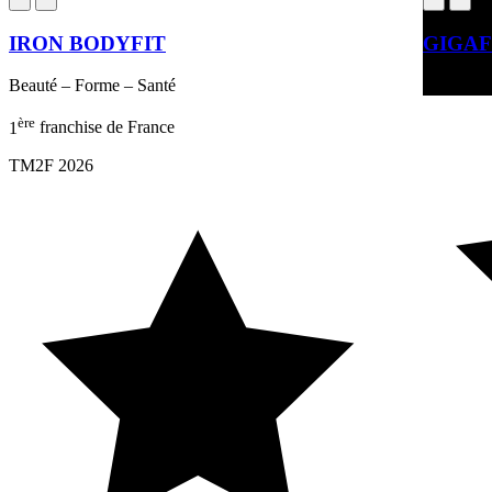
IRON BODYFIT
GIGAF
Beauté – Forme – Santé
Beauté – 
ère
1
franchise de France
TM2F 2026