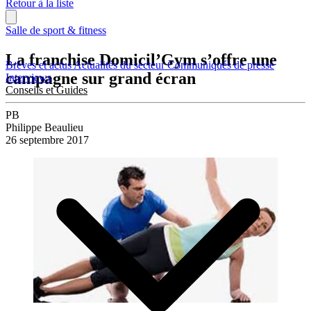
Retour à la liste
Salle de sport & fitness
La franchise Domicil’Gym s’offre une
Brèves et actus
Actualités du secteur
Communiqués de presse
campagne sur grand écran
Interviews
Conseils et Guides
PB
Philippe Beaulieu
26 septembre 2017