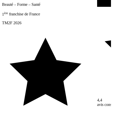
Beauté – Forme – Santé
Beauté – 
ère
1
franchise de France
TM2F 2026
4,4
avis con