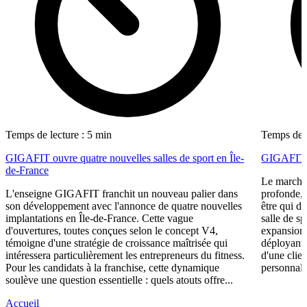
Temps de lecture : 5 min
Temps de l
GIGAFIT ouvre quatre nouvelles salles de sport en Île-
GIGAFIT ré
de-France
Le marché 
L'enseigne GIGAFIT franchit un nouveau palier dans
profonde, 
son développement avec l'annonce de quatre nouvelles
être qui d
implantations en Île-de-France. Cette vague
salle de s
d'ouvertures, toutes conçues selon le concept V4,
expansion,
témoigne d'une stratégie de croissance maîtrisée qui
déployant 
intéressera particulièrement les entrepreneurs du fitness.
d'une clie
Pour les candidats à la franchise, cette dynamique
personnali
soulève une question essentielle : quels atouts offre...
Accueil