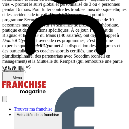
vies », promet le suivi global et personnalisé de 3 ou 4 personnes
pendant 6 mois. Pour lutter contre les troubles musculo-squelettiques
et les accidents de travail,
Domicil’Gym
a mis au point le
programme Sécuri’Perf, qui prend en charge un groupe de 10
personnes maximum pour 14 semaines de programme théorique,
pratique et de formations spécifiques. À ce jour, l’aéroport de
Blagnac et la SNCF du Mans (140 salariés), ont déjà fait appel à
Domicil’Gym
. Au travers de ces programmes, c’est toute une
expertise que
Domicil’Gym
met à la disposition des entreprises et
des particuliers : des coaches sportifs certifiés, une équipe
pluridisciplinaire, des partenariats avec Socodim (conseil en
management) et la Mutuelle du Rempart (qui rembourse une partie
du programme).
Mon compte
Partager sur :
Menu
Trouver ma franchise
Actualités de la franchise