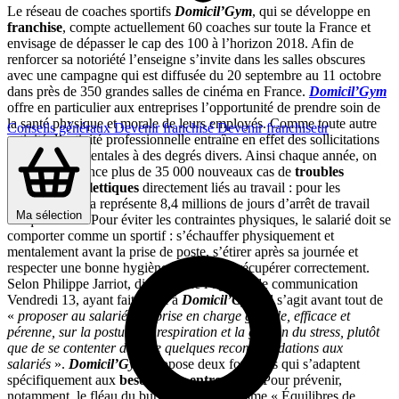
Le réseau de coaches sportifs
Domicil’Gym
, qui se développe en
franchise
, compte actuellement 60 coaches sur toute la France et
envisage de dépasser le cap des 100 à l’horizon 2018. Afin de
renforcer sa notoriété l’enseigne s’invite dans les salles obscures
avec une campagne qui est diffusée du 20 septembre au 11 octobre
dans près de 350 grandes salles de cinéma en France.
Domicil’Gym
offre en particulier aux entreprises l’opportunité de prendre soin de
la santé physique et morale de leurs employés. Comme toute autre
Conseils généraux
Devenir franchisé
Devenir franchiseur
activité, l’activité professionnelle entraîne en effet des sollicitations
physiques et mentales à des degrés divers. Ainsi chaque année, on
recense en France plus de 35 000 nouveaux cas de
troubles
musculo-squelettiques
directement liés au travail : pour les
entreprises, cela représente 8,4 millions de jours d’arrêt de travail
Ma sélection
chaque année. Pour éviter les contraintes physiques, le salarié doit se
comporter comme un sportif : s’échauffer physiquement et
mentalement avant la prise de poste, s’étirer après sa journée et
respecter une bonne hygiène de vie pour récupérer correctement.
Selon Philippe Jarriot, dirigeant de l’agence de communication
Vendredi 13, ayant fait appel à
Domicil’Gym
, il s’agit avant tout de
«
proposer au salarié une prise en charge globale, efficace et
pérenne, sur la posture, la respiration et la gestion du stress, plutôt
que de se contenter de faire quelques recommandations aux
salariés
».
Domicil’Gym
propose deux formules qui s’adaptent
spécifiquement aux
besoins des entreprises
. Pour prévenir,
notamment, le fléau du burnout, le programme « Équilibres de