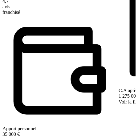
4,7
avis
franchisé
C.A après
1 275 000
Voir la fi
Apport personnel
35 000 €