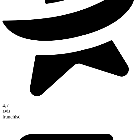
4,7
avis
franchisé