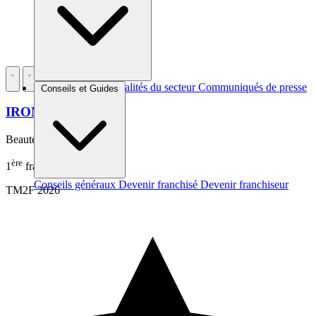
Brèves et actus
Actualités du secteur
Communiqués de presse
Conseils et Guides
Interviews
IRON BODYFIT
Beauté – Forme – Santé
ère
1
franchise de France
Conseils généraux
Devenir franchisé
Devenir franchiseur
TM2F 2026