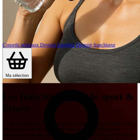
Conseils généraux
Devenir franchisé
Devenir franchiseur
Ma sélection
Les franchises Salle de sport &
fitness
Le secteur dédié aux activités sportives tient la forme et pour cause :
les Français sont des adeptes de sport et de fitness. Parmi les
pratiques les plus appréciées, la natation, le vélo et la marche ont la