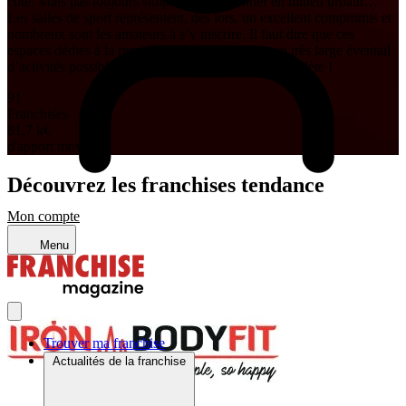
cote. Mais pas toujours simple de s’y adonner en milieu urbain…
Les salles de sport représentent, dès lors, un excellent compromis et
nombreux sont les amateurs à s’y inscrire. Il faut dire que ces
espaces dédiés à la remise en forme proposent un très large éventail
d’activités possibles pour se façonner un corps d’athlète !
91
Franchises
81,7 k
€
d'apport moyen
Découvrez les franchises tendance
Mon compte
Menu
Trouver ma franchise
Actualités de la franchise