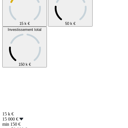
15 k
€
50 k
€
Investissement total
150 k
€
15 k
€
15 000 €
min
150 €