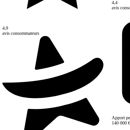
4,4
avis con
4,9
avis consommateurs
Apport pe
140 000 