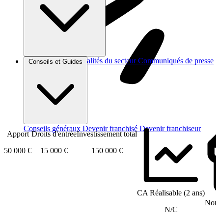
Brèves et actus
Actualités du secteur
Communiqués de presse
Conseils et Guides
Interviews
Conseils généraux
Devenir franchisé
Devenir franchiseur
Apport
Droits d'entrée
Investissement total
50 000 €
15 000 €
150 000 €
CA Réalisable (2 ans)
Nomb
N/C