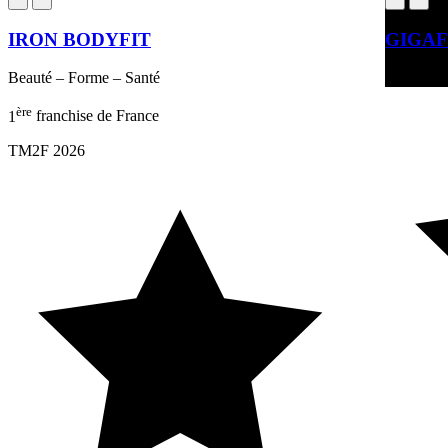
IRON BODYFIT
GIGAF
Beauté – Forme – Santé
Beauté – 
ère
1
franchise de France
TM2F 2026