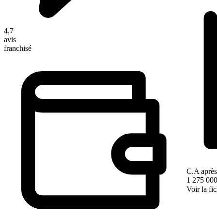
4,7
avis
franchisé
C.A après
1 275 000
Voir la fi