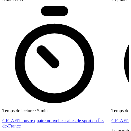
Temps de lecture : 5 min
Temps de l
GIGAFIT ouvre quatre nouvelles salles de sport en Île-
GIGAFIT r
de-France
Le marché 