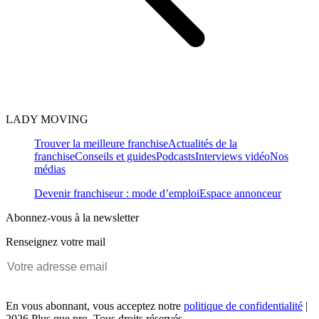
LADY MOVING
Trouver la meilleure franchise
Actualités de la
franchise
Conseils et guides
Podcasts
Interviews vidéo
Nos
médias
Devenir franchiseur : mode d’emploi
Espace annonceur
Abonnez-vous à la newsletter
Renseignez votre mail
En vous abonnant, vous acceptez notre
politique de confidentialité
|
2026 Plus que pro. Tous droits réservés.