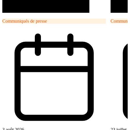
Communiqués de presse
Communiqu
3 août 2026
23 juillet