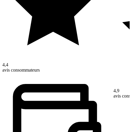
4,4
avis consommateurs
4,9
avis con