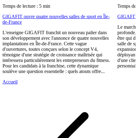
Temps de lecture : 5 min
Temps de l
GIGAFIT ouvre quatre nouvelles salles de sport en Île-
GIGAFIT ré
de-France
Le marché 
L'enseigne GIGAFIT franchit un nouveau palier dans
profonde, 
son développement avec l'annonce de quatre nouvelles
être qui d
implantations en Île-de-France. Cette vague
salle de s
d'ouvertures, toutes conçues selon le concept V4,
expansion,
témoigne d'une stratégie de croissance maîtrisée qui
déployant 
intéressera particulièrement les entrepreneurs du fitness.
d'une clie
Pour les candidats à la franchise, cette dynamique
personnali
soulève une question essentielle : quels atouts offre...
Accueil