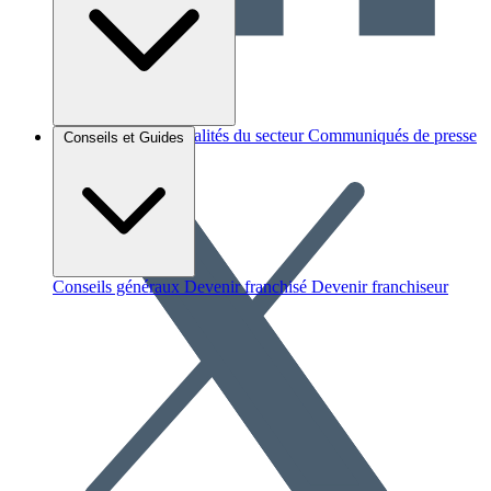
Brèves et actus
Actualités du secteur
Communiqués de presse
Conseils et Guides
Interviews
Conseils généraux
Devenir franchisé
Devenir franchiseur