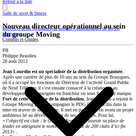
Retour à la liste
Salle de sport & fitness
Nouveau directeur opérationnel au sein
Brèves et actus
Actualités du secteur
Communiqués de presse
du groupe Moving
Interviews
Conseils et Guides
PB
Philippe Beaulieu
28 août 2012
Jean Lourdin est un spécialiste de la distribution organisée
.
Après une carrière de plus de 10 ans au sein du Groupe Bouygues,
où il a occupé les fonctions de Directeur de l’activité Grand Public
de Neuf Télécom, il s’est ensuite consacré à la création et au
développement d’enseignes en franchise ou sous licence de marque.
Fort de cette expertise de la distribution
, Jean Lourdin a rejoint le
Groupe Moving pour accompagner le PDG Charles Ellia dans la
mise en œuvre de sa stratégie. Il met en particulier en avant un projet
ambitieux lié au développement de ses enseignes. Pour lui,
«
l’objectif est clair : le Groupe Moving doit asseoir sa place de
leader en atteignant le nombre symbolique de 200 clubs d’ici fin
2013
« .