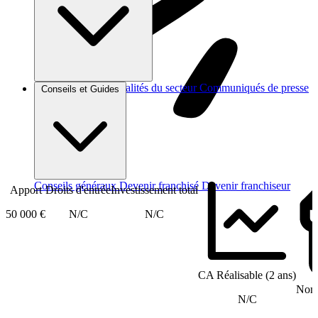
Brèves et actus
Actualités du secteur
Communiqués de presse
Conseils et Guides
Interviews
Conseils généraux
Devenir franchisé
Devenir franchiseur
Apport
Droits d'entrée
Investissement total
50 000 €
N/C
N/C
CA Réalisable (2 ans)
Nomb
N/C