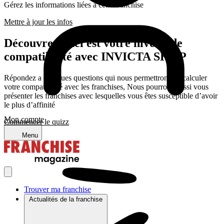
Gérez les informations liées a cette franchise
Mettre à jour les infos
Découvrez quel est votre niveau de
compatibilité avec INVICTA SHOP
Répondez a quelques questions qui nous permettrons de calculer
votre compatibilité avec les franchises, Nous pourrons aussi vous
présenter les franchises avec lesquelles vous êtes susceptible d’avoir
le plus d’affinité
Mon compte
Commencer le quizz
Menu
Trouver ma franchise
Actualités de la franchise