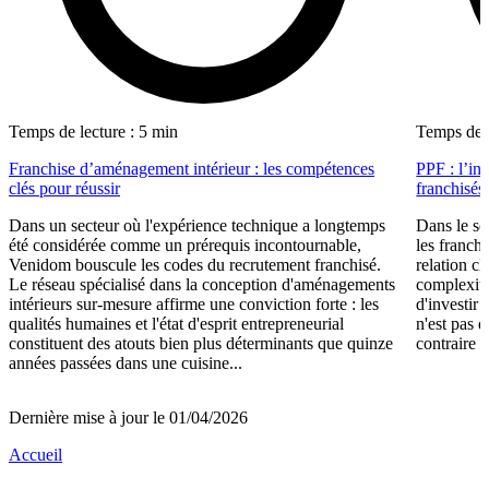
Temps de lecture : 5 min
Temps de l
Franchise d’aménagement intérieur : les compétences
PPF : l’in
clés pour réussir
franchisés
Dans un secteur où l'expérience technique a longtemps
Dans le se
été considérée comme un prérequis incontournable,
les franch
Venidom bouscule les codes du recrutement franchisé.
relation cl
Le réseau spécialisé dans la conception d'aménagements
complexité
intérieurs sur-mesure affirme une conviction forte : les
d'investir 
qualités humaines et l'état d'esprit entrepreneurial
n'est pas 
constituent des atouts bien plus déterminants que quinze
contraire d
années passées dans une cuisine...
Dernière mise à jour le 01/04/2026
Accueil