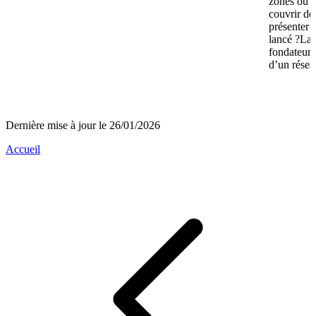
zones où n
couvrir de
présenter 
lancé ?La 
fondateurs 
d’un réseau
Dernière mise à jour le 26/01/2026
Accueil