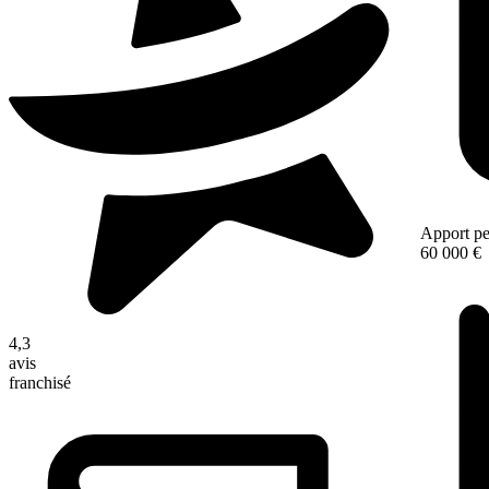
Apport pe
60 000 €
4,3
avis
franchisé