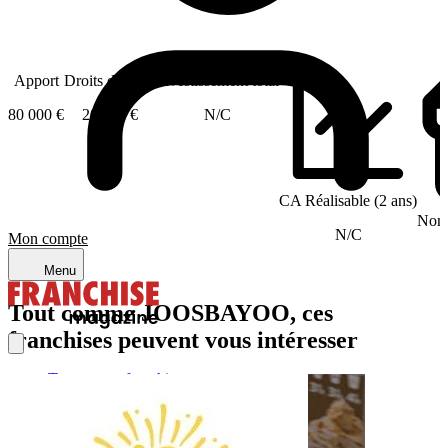
Apport
Droits d'entrée
Investissement total
80 000 €
20 000 €
N/C
CA Réalisable (2 ans)
Nomb
N/C
Mon compte
Menu
Tout comme JOOSBAYOO, ces
franchises peuvent vous intéresser
Trouver ma franchise
Actualités de la franchise