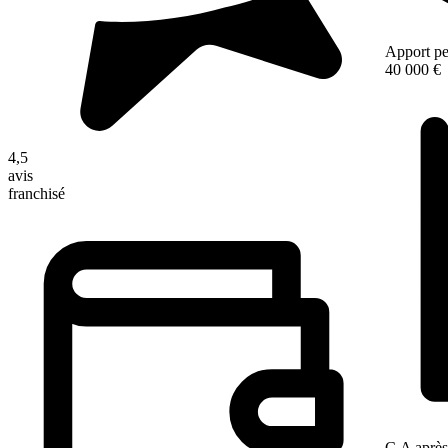
Apport pe
40 000 €
4,5
avis
franchisé
C.A après