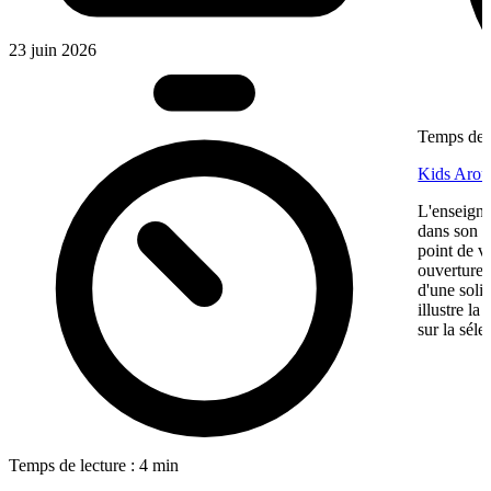
23 juin 2026
Temps de l
Kids Aroun
L'enseigne
dans son ma
point de v
ouverture,
d'une soli
illustre l
sur la séle
Temps de lecture : 4 min