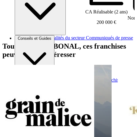
CA Réalisable (2 ans)
Nomb
200 000 €
Brèves et actus
Actualités du secteur
Communiqués de presse
Conseils et Guides
Interviews
Tout comme LABONAL, ces franchises
peuvent vous intéresser
Conseils généraux
Devenir franchisé
Devenir franchiseur