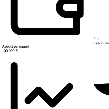
4,6
avis con
Apport personnel
100 000 €