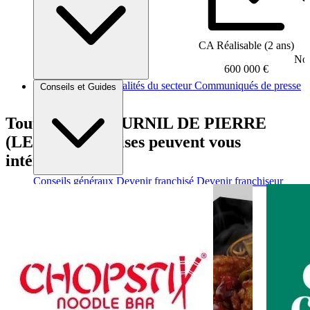
CA Réalisable (2 ans)
Nom
600 000 €
Brèves et actus
Actualités du secteur
Communiqués de presse
Conseils et Guides
Interviews
Tout comme FOURNIL DE PIERRE
(LE), ces franchises peuvent vous
intéresser
Conseils généraux
Devenir franchisé
Devenir franchiseur