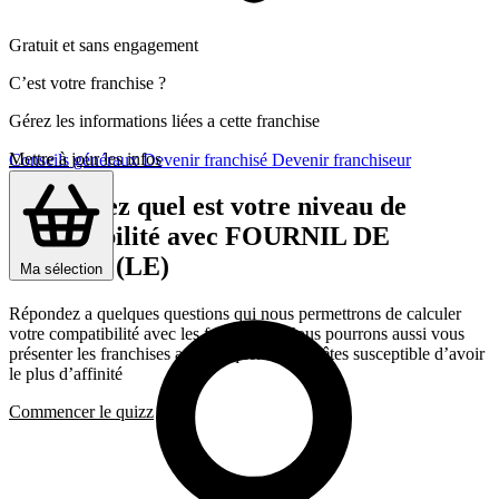
Gratuit et sans engagement
C’est votre franchise ?
Gérez les informations liées a cette franchise
Mettre à jour les infos
Conseils généraux
Devenir franchisé
Devenir franchiseur
Découvrez quel est votre niveau de
compatibilité avec FOURNIL DE
PIERRE (LE)
Ma sélection
Répondez a quelques questions qui nous permettrons de calculer
votre compatibilité avec les franchises, Nous pourrons aussi vous
présenter les franchises avec lesquelles vous êtes susceptible d’avoir
le plus d’affinité
Commencer le quizz