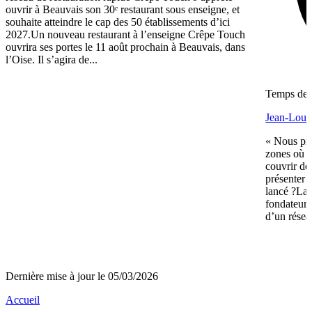
ouvrir à Beauvais son 30ᵉ restaurant sous enseigne, et
souhaite atteindre le cap des 50 établissements d’ici
2027.Un nouveau restaurant à l’enseigne Crêpe Touch
ouvrira ses portes le 11 août prochain à Beauvais, dans
l’Oise. Il s’agira de...
Temps de l
Jean-Louis
« Nous pré
zones où n
couvrir de
présenter 
lancé ?La 
fondateurs 
d’un réseau
Dernière mise à jour le 05/03/2026
Accueil