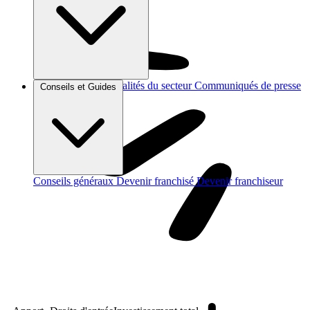
Brèves et actus
Actualités du secteur
Communiqués de presse
Conseils et Guides
Interviews
Conseils généraux
Devenir franchisé
Devenir franchiseur