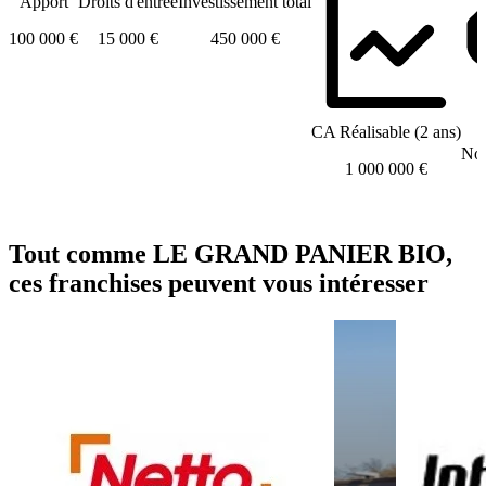
Apport
Droits d'entrée
Investissement total
100 000 €
15 000 €
450 000 €
CA Réalisable (2 ans)
Nom
1 000 000 €
Tout comme LE GRAND PANIER BIO,
ces franchises peuvent vous intéresser