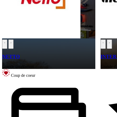
NETTO
INTE
Grande distribution
Grande di
Coup de coeur