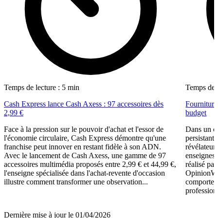
Temps de lecture : 5 min
Temps de l
Cash Express lance Cash Axess : 97 accessoires dès
Fourniture
2,99 €
budget
Face à la pression sur le pouvoir d'achat et l'essor de
Dans un c
l'économie circulaire, Cash Express démontre qu'une
persistant
franchise peut innover en restant fidèle à son ADN.
révélateur
Avec le lancement de Cash Axess, une gamme de 97
enseignes 
accessoires multimédia proposés entre 2,99 € et 44,99 €,
réalisé pa
l'enseigne spécialisée dans l'achat-revente d'occasion
OpinionWay
illustre comment transformer une observation...
comporteme
professionn
Dernière mise à jour le 01/04/2026