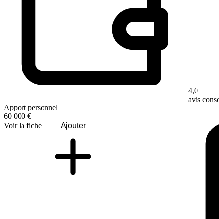
4,0
avis con
Apport personnel
60 000 €
Voir la fiche
Ajouter