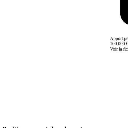
Apport pe
100 000 
Voir la fi