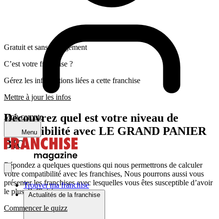
Gratuit et sans engagement
C’est votre franchise ?
Gérez les informations liées a cette franchise
Mettre à jour les infos
Découvrez quel est votre niveau de
Mon compte
compatibilité avec LE GRAND PANIER
Menu
BIO
Répondez a quelques questions qui nous permettrons de calculer
votre compatibilité avec les franchises, Nous pourrons aussi vous
présenter les franchises avec lesquelles vous êtes susceptible d’avoir
Trouver ma franchise
le plus d’affinité
Actualités de la franchise
Commencer le quizz