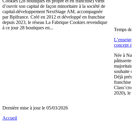
Cookies (28 boutiques en propre et en franchise) vient
d’ouvrir son capital de façon minoritaire à la société de
capital-développement NextStage AM, accompagnée
par Bpifrance. Créé en 2012 et développé en franchise
depuis 2023, le réseau La Fabrique Cookies revendique
à ce jour 28 boutiques en...
Temps de l
L’enseign
concept de
Née à Nant
pâtisserie
majoritair
souhaite d
Déjà prése
franchise 
Class’crou
2020), le 
Dernière mise à jour le 05/03/2026
Accueil