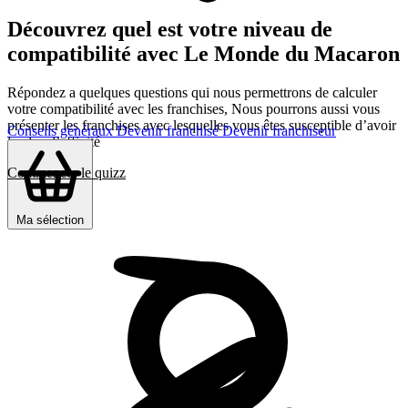
Découvrez quel est votre niveau de
compatibilité avec Le Monde du Macaron
Répondez a quelques questions qui nous permettrons de calculer
votre compatibilité avec les franchises, Nous pourrons aussi vous
présenter les franchises avec lesquelles vous êtes susceptible d’avoir
Conseils généraux
Devenir franchisé
Devenir franchiseur
le plus d’affinité
Commencer le quizz
Ma sélection