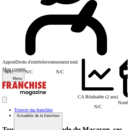
Apport
Droits d'entrée
Investissement total
Mon compte
N/C
N/C
N/C
Menu
CA Réalisable (2 ans)
Nombre
N/C
Trouver ma franchise
Actualités de la franchise
Tout comme Le Monde du Macaron, ces