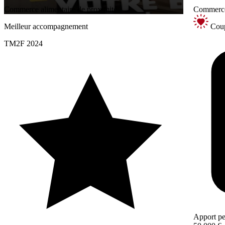
Commerce alimentaire de proximité
Commerce 
Meilleur accompagnement
Coup
TM2F 2024
Apport pe