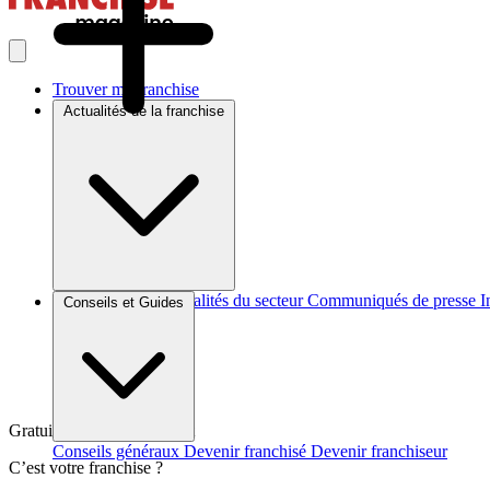
Trouver ma franchise
Actualités de la franchise
Brèves et actus
Actualités du secteur
Communiqués de presse
I
Conseils et Guides
Gratuit et sans engagement
Conseils généraux
Devenir franchisé
Devenir franchiseur
C’est votre franchise ?