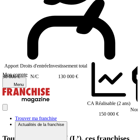
Apport
Droits d'entrée
Investissement total
Mon compte
30 000 €
N/C
130 000 €
Menu
CA Réalisable (2 ans)
Nomb
150 000 €
Trouver ma franchise
Actualités de la franchise
Tout comme OREPI (L’), ces franchises