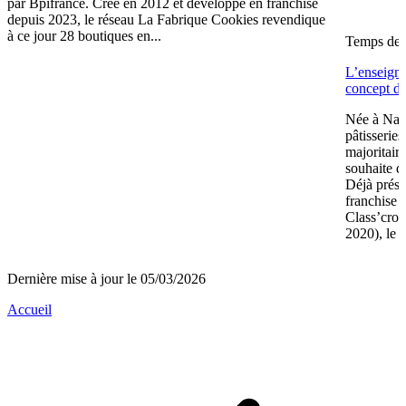
par Bpifrance. Créé en 2012 et développé en franchise
depuis 2023, le réseau La Fabrique Cookies revendique
à ce jour 28 boutiques en...
Temps de l
L’enseign
concept de
Née à Nant
pâtisserie
majoritair
souhaite d
Déjà prése
franchise 
Class’crou
2020), le 
Dernière mise à jour le 05/03/2026
Accueil