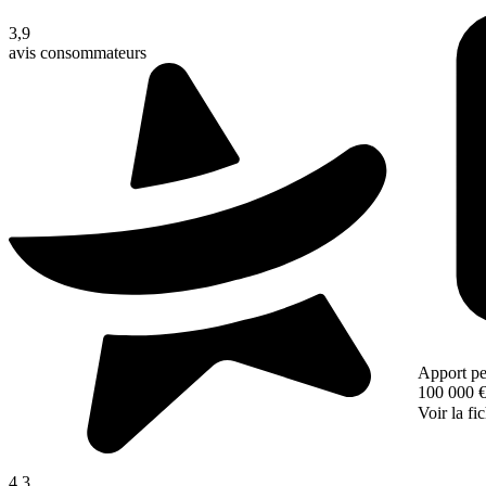
3,9
avis consommateurs
Apport pe
100 000 
Voir la fi
4,3