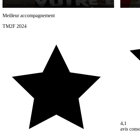
Commerce alimentaire de proximité
Décoratio
Meilleur accompagnement
TM2F 2024
4,1
avis con