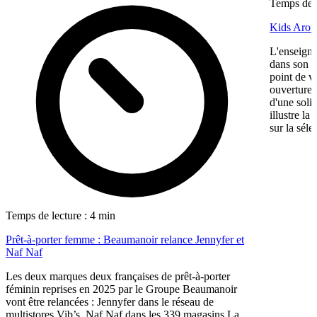
Temps de l
Kids Aroun
L'enseigne
dans son ma
point de v
ouverture,
d'une soli
illustre l
sur la séle
Temps de lecture : 4 min
Prêt-à-porter femme : Beaumanoir relance Jennyfer et
Naf Naf
Les deux marques deux françaises de prêt-à-porter
féminin reprises en 2025 par le Groupe Beaumanoir
vont être relancées : Jennyfer dans le réseau de
multistores Vib’s, Naf Naf dans les 339 magasins La