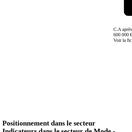
C.A après
600 000 
Voir la fi
Positionnement dans le secteur
Indicateurs dans le secteur de
Mode -