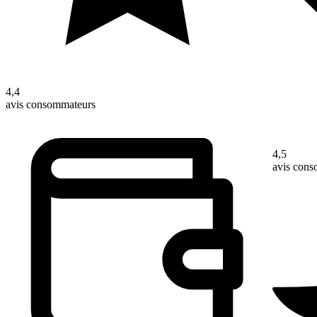
4,4
avis consommateurs
4,5
avis con