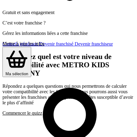
Gratuit et sans engagement
C’est votre franchise ?
Gérez les informations liées a cette franchise
Mettre à jour les infos
Conseils généraux
Devenir franchisé
Devenir franchiseur
Découvrez quel est votre niveau de
compatibilité avec METRO KIDS
COMPANY
Ma sélection
Répondez a quelques questions qui nous permettrons de calculer
votre compatibilité avec les franchises, Nous pourrons aussi vous
présenter les franchises avec lesquelles vous êtes susceptible d’avoir
le plus d’affinité
Commencer le quizz