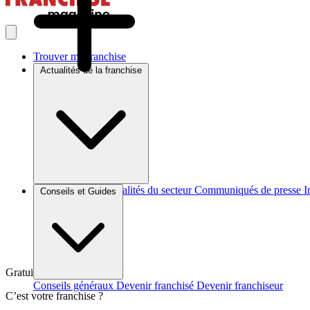
Trouver ma franchise
Actualités de la franchise
Brèves et actus
Actualités du secteur
Communiqués de presse
I
Conseils et Guides
Gratuit et sans engagement
Conseils généraux
Devenir franchisé
Devenir franchiseur
C’est votre franchise ?