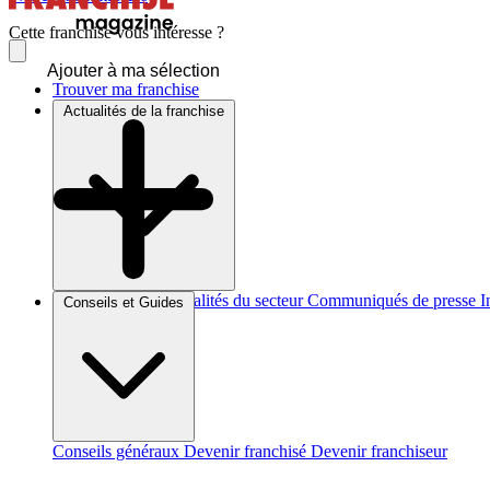
Cette franchise vous intéresse ?
Ajouter à ma sélection
Trouver ma franchise
Actualités de la franchise
Brèves et actus
Actualités du secteur
Communiqués de presse
I
Conseils et Guides
Conseils généraux
Devenir franchisé
Devenir franchiseur