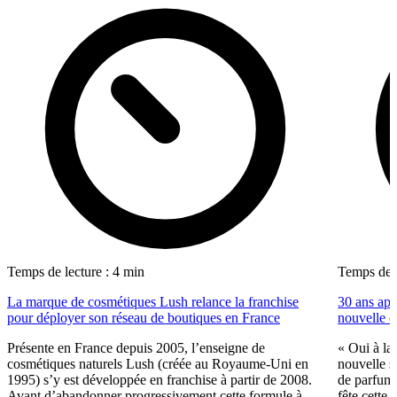
Temps de lecture : 4 min
Temps de l
La marque de cosmétiques Lush relance la franchise
30 ans apr
pour déployer son réseau de boutiques en France
nouvelle d
Présente en France depuis 2005, l’enseigne de
« Oui à la 
cosmétiques naturels Lush (créée au Royaume-Uni en
nouvelle s
1995) s’y est développée en franchise à partir de 2008.
de parfume
Avant d’abandonner progressivement cette formule à
fête cette