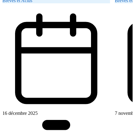
Brèves et Actus
Brèves et 
16 décembre 2025
7 novembr