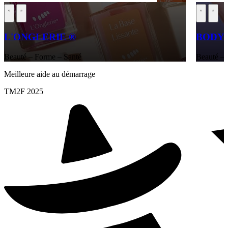
L'ONGLERIE ®
BODY 
Beauté – Forme – Santé
Beauté – 
Meilleure aide au démarrage
TM2F 2025