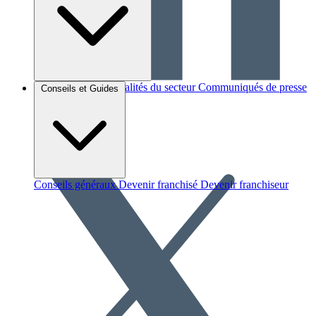
Brèves et actus
Actualités du secteur
Communiqués de presse
Conseils et Guides
Interviews
Conseils généraux
Devenir franchisé
Devenir franchiseur