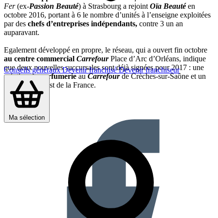
Fer
(ex-
Passion Beauté
) à Strasbourg a rejoint
Oïa Beauté
en
octobre 2016, portant à 6 le nombre d’unités à l’enseigne exploitées
par des
chefs d’entreprises indépendants,
contre 3 un an
auparavant.
Egalement développé en propre, le réseau, qui a ouvert fin octobre
au centre commercial
Carrefour
Place d’Arc d’Orléans, indique
que deux nouvelles succursales sont déjà signées pour 2017 : une
Conseils généraux
Devenir franchisé
Devenir franchiseur
création de
parfumerie
au
Carrefour
de Crèches-sur-Saône et un
rachat dans l’Est de la France.
Partager sur :
Ma sélection