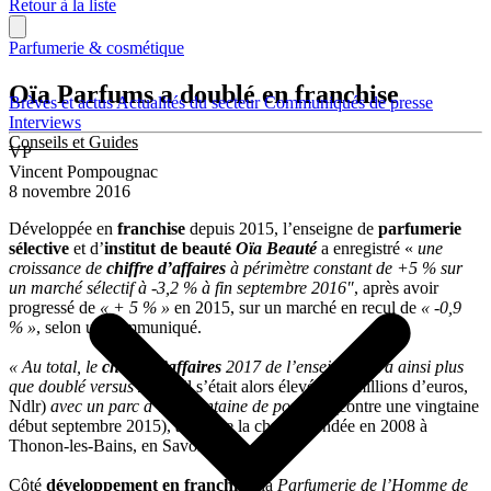
Retour à la liste
Parfumerie & cosmétique
Oïa Parfums a doublé en franchise
Brèves et actus
Actualités du secteur
Communiqués de presse
Interviews
Conseils et Guides
VP
Vincent Pompougnac
8 novembre 2016
Développée en
franchise
depuis 2015, l’enseigne de
parfumerie
sélective
et d’
institut de beauté
Oïa Beauté
a enregistré «
une
croissance de
chiffre d’affaires
à périmètre constant de +5 % sur
un marché sélectif à -3,2 % à fin septembre 2016″
, après avoir
progressé de
« + 5 % »
en 2015, sur un marché en recul de
« -0,9
% »
, selon un communiqué.
« Au total, le
chiffre d’affaires
2017 de l’enseigne aura ainsi plus
que doublé versus 2014
(il s’était alors élevé à 18 millions d’euros,
Ndlr)
avec un parc d’une trentaine de portes
» (contre une vingtaine
début septembre 2015), annonce la chaîne, fondée en 2008 à
Thonon-les-Bains, en Savoie.
Côté
développement en franchise
, la
Parfumerie de l’Homme de