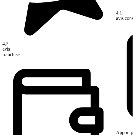
4,1
avis con
4,2
avis
franchisé
Apport pe