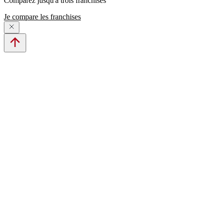
Comparez jusqu'à trois franchises
Je compare les franchises