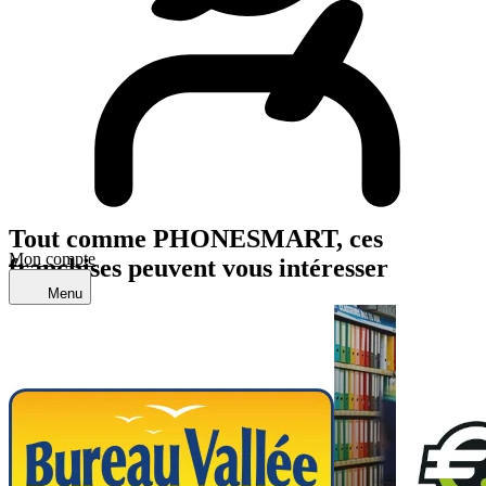
Tout comme PHONESMART, ces
Mon compte
franchises peuvent vous intéresser
Menu
Trouver ma franchise
Actualités de la franchise