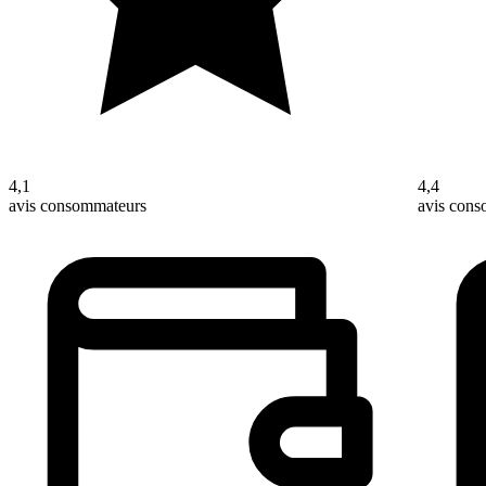
4,1
4,4
avis consommateurs
avis con