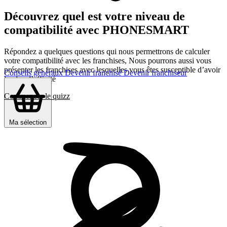
Découvrez quel est votre niveau de
compatibilité avec PHONESMART
Répondez a quelques questions qui nous permettrons de calculer
votre compatibilité avec les franchises, Nous pourrons aussi vous
présenter les franchises avec lesquelles vous êtes susceptible d’avoir
Conseils généraux
Devenir franchisé
Devenir franchiseur
le plus d’affinité
Commencer le quizz
Ma sélection