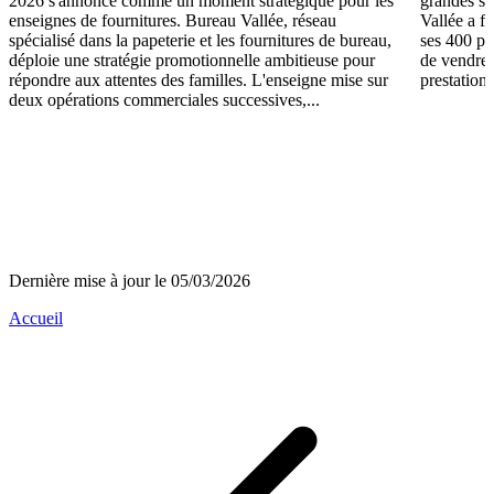
2026 s'annonce comme un moment stratégique pour les
grandes su
enseignes de fournitures. Bureau Vallée, réseau
Vallée a fa
spécialisé dans la papeterie et les fournitures de bureau,
ses 400 po
déploie une stratégie promotionnelle ambitieuse pour
de vendre 
répondre aux attentes des familles. L'enseigne mise sur
prestations
deux opérations commerciales successives,...
Dernière mise à jour le 05/03/2026
Accueil