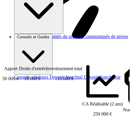
Brèves et actus
Actualités du secteur
Communiqués de presse
Conseils et Guides
Interviews
Apport
Droits d'entrée
Investissement total
Conseils généraux
Devenir franchisé
Devenir franchiseur
50 000 €
10 000 €
110 000 €
CA Réalisable (2 ans)
Nomb
250 000 €