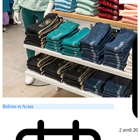
Communiqu
Brèves et Actus
2 avril 20