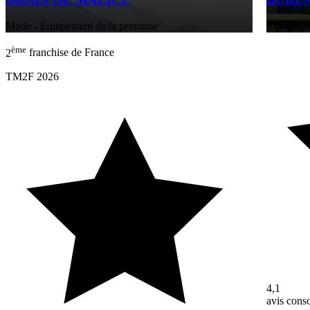
Mode - Équipement de la personne
Commerces
ème
2
franchise de France
TM2F 2026
4,1
avis con