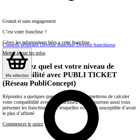
Gratuit et sans engagement
C’est votre franchise ?
Gérez les informations liées a cette franchise
Conseils généraux
Devenir franchisé
Devenir franchiseur
Mettre à jour les infos
Découvrez quel est votre niveau de
compatibilité avec PUBLI TICKET
Ma sélection
(Réseau PubliConcept)
Répondez a quelques questions qui nous permettrons de calculer
votre compatibilité avec les franchises, Nous pourrons aussi vous
présenter les franchises avec lesquelles vous êtes susceptible d’avoir
le plus d’affinité
Commencer le quizz