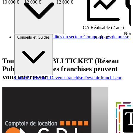
10 000 €
12 000 €
12 000 €
CA Réalisable (2 ans)
Nomb
Brèves et actus
Actualités du secteur
Communiqués de presse
200 000 €
Conseils et Guides
Interviews
Tout comme PUBLI TICKET (Réseau
PubliConcept), ces franchises peuvent
vous intéresser
Conseils généraux
Devenir franchisé
Devenir franchiseur