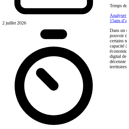
Temps de l
Analyser u
15ans d’a
2 juillet 2026
Dans un co
pouvoir d’
certains m
capacité à 
économiqu
digital de
décennie p
territoires