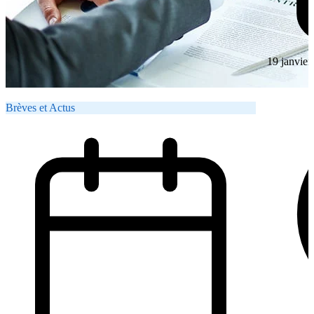
19 janvier
Brèves et Actus