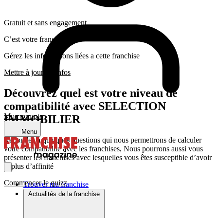
Gratuit et sans engagement
C’est votre franchise ?
Gérez les informations liées a cette franchise
Mettre à jour les infos
Découvrez quel est votre niveau de
compatibilité avec SELECTION
Mon compte
IMMOBILIER
Menu
Répondez a quelques questions qui nous permettrons de calculer
votre compatibilité avec les franchises, Nous pourrons aussi vous
présenter les franchises avec lesquelles vous êtes susceptible d’avoir
le plus d’affinité
Commencer le quizz
Trouver ma franchise
Actualités de la franchise