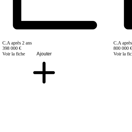
C.A après 2 ans
C.A après
398 000 €
800 000 
Voir la fiche
Ajouter
Voir la fi