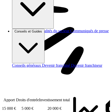
Brèves et actus
Actualités du secteur
Communiqués de presse
Conseils et Guides
Interviews
Conseils généraux
Devenir franchisé
Devenir franchiseur
Apport
Droits d'entrée
Investissement total
15 000 €
5 000 €
20 000 €