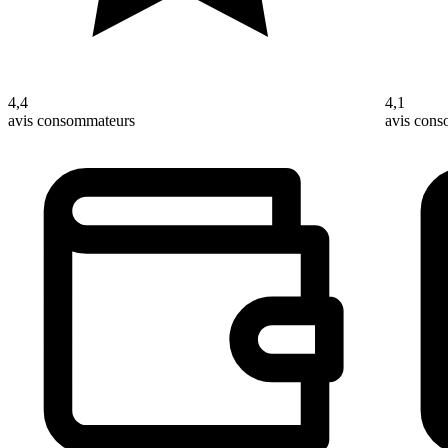
4,4
4,1
avis consommateurs
avis con