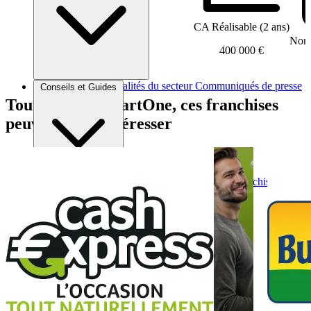
CA Réalisable (2 ans)
Nomb
400 000 €
Brèves et actus
Actualités du secteur
Communiqués de presse
Conseils et Guides
Interviews
Tout comme SmartOne, ces franchises
peuvent vous intéresser
Conseils généraux
Devenir franchisé
Devenir franchiseur