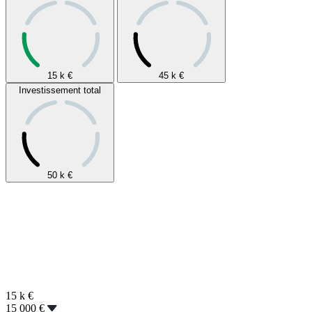
15 k
€
45 k
€
Investissement total
50 k
€
15 k
€
15 000 €