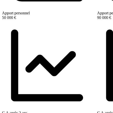
Apport personnel
Apport pe
50 000 €
90 000 €
C.A après 2 ans
C.A après