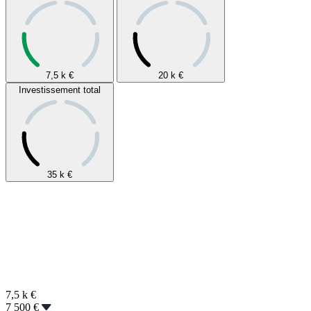
7,5 k
€
20 k
€
Investissement total
35 k
€
7,5 k
€
7 500 €