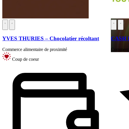
YVES THURIES – Chocolatier récoltant
CASH 
Commerce alimentaire de proximité
Commerces
Coup de coeur