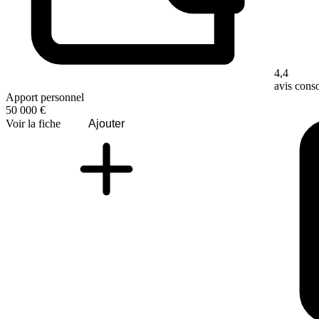
4,4
avis con
Apport personnel
50 000 €
Voir la fiche
Ajouter