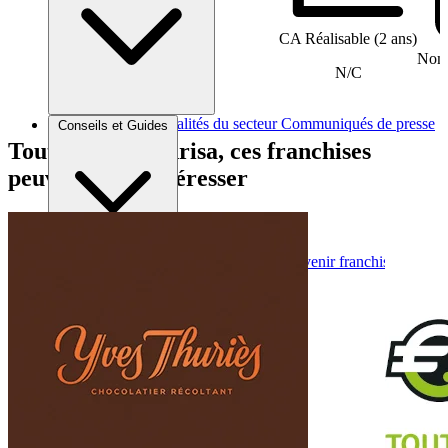
CA Réalisable (2 ans)
Nomb
N/C
Brèves et actus
Actualités du secteur
Communiqués de presse
Conseils et Guides
Interviews
Tout comme Sonrisa, ces franchises
peuvent vous intéresser
Conseils généraux
Devenir franchisé
Devenir franchiseur