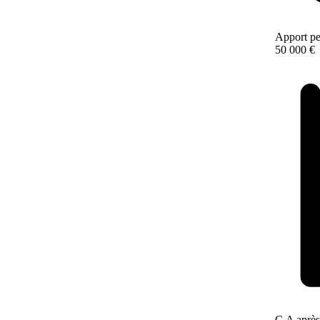
Apport pe
50 000 €
C.A après