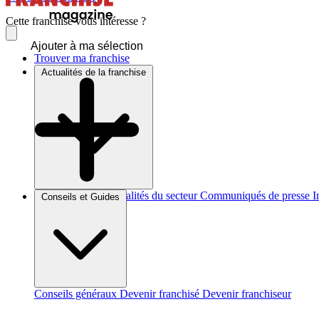
Cette franchise vous intéresse ?
Ajouter à ma sélection
Trouver ma franchise
Actualités de la franchise
Brèves et actus
Actualités du secteur
Communiqués de presse
I
Conseils et Guides
Conseils généraux
Devenir franchisé
Devenir franchiseur