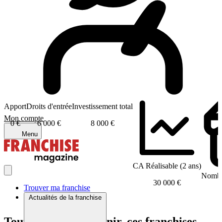
Apport
Droits d'entrée
Investissement total
Mon compte
0 €
6 000 €
8 000 €
Menu
CA Réalisable (2 ans)
Nombre
30 000 €
Trouver ma franchise
Actualités de la franchise
Tout comme Tonavenir, ces franchises