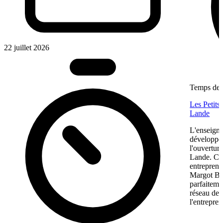
22 juillet 2026
Temps de l
Les Petits
Lande
L'enseigne
développem
l'ouvertur
Lande. Ce
entreprene
Margot Bon
parfaiteme
réseau de f
l'entrepren