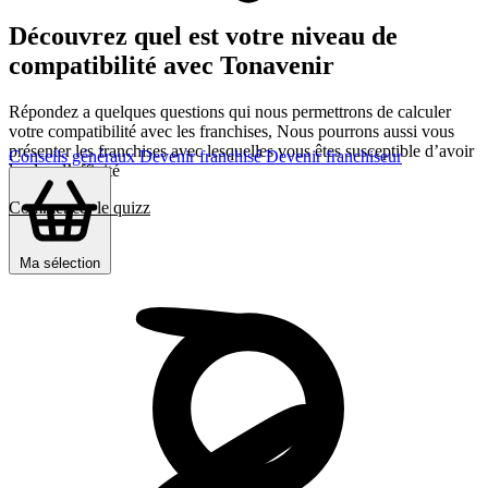
Découvrez quel est votre niveau de
compatibilité avec Tonavenir
Répondez a quelques questions qui nous permettrons de calculer
votre compatibilité avec les franchises, Nous pourrons aussi vous
présenter les franchises avec lesquelles vous êtes susceptible d’avoir
Conseils généraux
Devenir franchisé
Devenir franchiseur
le plus d’affinité
Commencer le quizz
Ma sélection