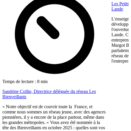
Les Petits
Lande
L'enseigne
développem
l'ouvertur
Lande. Ce
entreprene
Margot Bon
parfaiteme
réseau de f
l'entrepren
Temps de lecture : 8 min
Sandrine Collin, Directrice déléguée du réseau Les
Bienveillants
« Notre objectif est de couvrir toute la France, et
comme nous sommes un réseau jeune, avec des agences
pionnières, il y a encore de la place partout, même dans
les grandes métropoles. » Vous avez été nommée à la
tête des Bienveillants en octobre 2025 : quelles sont vos