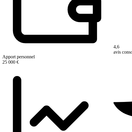
4,6
avis con
Apport personnel
25 000 €