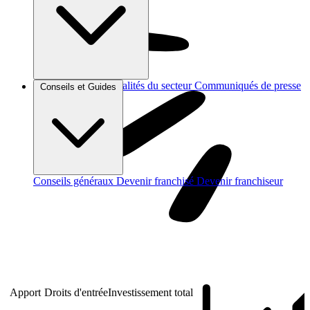
Brèves et actus
Actualités du secteur
Communiqués de presse
Conseils et Guides
Interviews
Conseils généraux
Devenir franchisé
Devenir franchiseur
Apport
Droits d'entrée
Investissement total