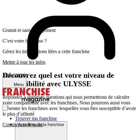
Gratuit et sans engagement
C’est votre franchise ?
Gérez les informations liées a cette franchise
Mettre à jour les infos
Découvrez quel est votre niveau de
Mon compte
compatibilité avec ULYSSE
Menu
Répondez a quelques questions qui nous permettrons de calculer
votre compatibilité avec les franchises, Nous pourrons aussi vous
présenter les franchises avec lesquelles vous êtes susceptible d’avoir
le plus d’affinité
Trouver ma franchise
Commencer le quizz
Actualités de la franchise