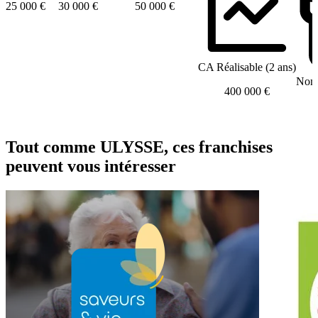
25 000 €
30 000 €
50 000 €
CA Réalisable (2 ans)
Nomb
400 000 €
Tout comme ULYSSE, ces franchises
peuvent vous intéresser