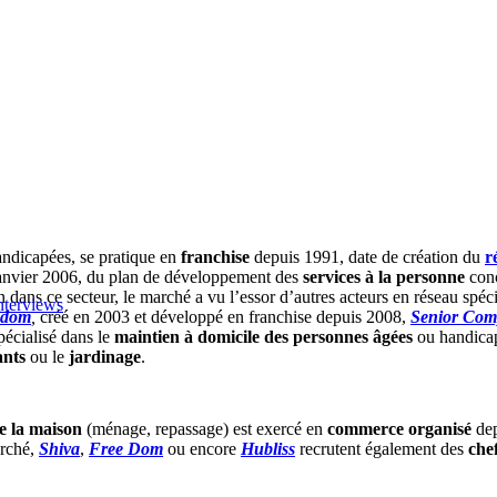
andicapées, se pratique en
franchise
depuis 1991, date de création du
r
er janvier 2006, du plan de développement des
services à la personne
conç
ion dans ce secteur, le marché a vu l’essor d’autres acteurs en réseau s
nterviews
idom
,
créé en 2003 et développé en franchise
depuis 2008,
Senior Com
spécialisé dans le
maintien à domicile des personnes âgées
ou handicap
ants
ou le
jardinage
.
e la maison
(ménage, repassage) est exercé en
commerce organisé
dep
arché,
Shiva
,
Free Dom
ou encore
Hubliss
recrutent également des
che