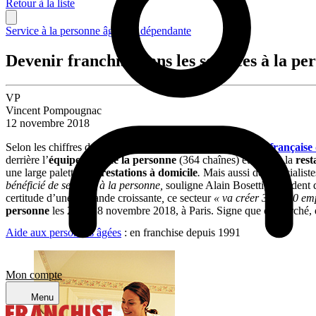
Retour à la liste
Service à la personne âgée ou dépendante
Devenir franchisé dans les services à la pe
VP
Vincent Pompougnac
12 novembre 2018
Selon les chiffres dévoilés en mars 2018 par la
Fédération française 
derrière l’
équipement de la personne
(364 chaînes) et devant la
rest
une large palette de
prestations à domicile
.
Mais aussi des spécialiste
bénéficié de services à la personne,
souligne Alain Bosetti, Président
certitude d’une demande croissante
,
ce secteur
« va créer 350 000 empl
personne
les 27 et 28 novembre 2018, à Paris. Signe que ce marché,
Aide aux personnes âgées
: en franchise depuis 1991
Mon compte
Menu