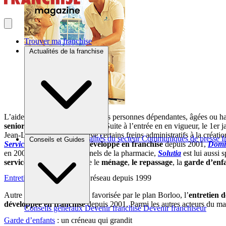
Trouver ma franchise
Actualités de la franchise
L’aide au maintien à domicile des personnes dépendantes, âgées ou h
seniors
, toujours en en activité. Suite à l’entrée en en vigueur, le 1
Jean-Louis Borloo, qui a levé certains freins administratifs à la créat
Brèves et actus
Actualités du secteur
Communiqués de presse
I
Conseils et Guides
Services
, créé en 1997 et
développé en franchise
depuis 2001,
Dom
en 2006 par des professionnels de la pharmacie,
Solutia
est lui aussi 
services à domicile
comme le
ménage
,
le repassage
, la
garde d’enf
Entretien de la maison
: en réseau depuis 1999
Autre prestation à domicile favorisée par le plan Borloo, l’
entretien d
développée en franchise
depuis 2001. Parmi les autres acteurs du m
Conseils généraux
Devenir franchisé
Devenir franchiseur
Garde d’enfants
: un créneau qui grandit