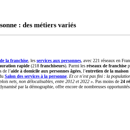
rsonne : des métiers variés
de la franchise
, les
services aux personnes
, avec 221 réseaux en Fran
auration rapide
(218
franchiseurs
). Parmi les
réseaux de franchise
p
s de l’
aide à domicile aux personnes âgées
, l’
entretien de la maison
 du
Salon des services à la personne
. Et ce n’est pas fini : la populatio
ois nets, non délocalisables, entre 2012 et 2022 »
. Pas moins de
24 r
 dynamisé par la démographie, offre encore de nombreuses opportunités