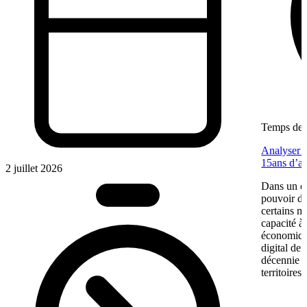
Temps de l
Analyser u
15ans d’a
2 juillet 2026
Dans un co
pouvoir d’
certains m
capacité à 
économiqu
digital de
décennie p
territoires