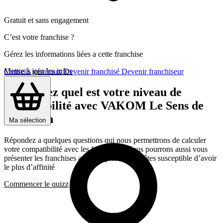
Gratuit et sans engagement
C’est votre franchise ?
Gérez les informations liées a cette franchise
Mettre à jour les infos
Conseils généraux
Devenir franchisé
Devenir franchiseur
Découvrez quel est votre niveau de
compatibilité avec VAKOM Le Sens de
l’Humain
Ma sélection
Répondez a quelques questions qui nous permettrons de calculer
votre compatibilité avec les franchises, Nous pourrons aussi vous
présenter les franchises avec lesquelles vous êtes susceptible d’avoir
le plus d’affinité
Commencer le quizz