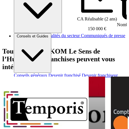
CA Réalisable (2 ans)
Nombre
150 000 €
Brèves et actus
Actualités du secteur
Communiqués de presse
Conseils et Guides
Interviews
Tout comme VAKOM Le Sens de
l’Humain, ces franchises peuvent vous
intéresser
Conseils généraux
Devenir franchisé
Devenir franchiseur