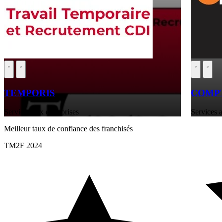
TEMPORIS
COMPT
Services aux entreprises
Services a
Meilleur taux de confiance des franchisés
TM2F 2024