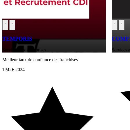
TEMPORIS
COMPT
Services aux entreprises
Services a
Meilleur taux de confiance des franchisés
TM2F 2024