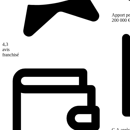
Apport pe
200 000 
4,3
avis
franchisé
C.A après