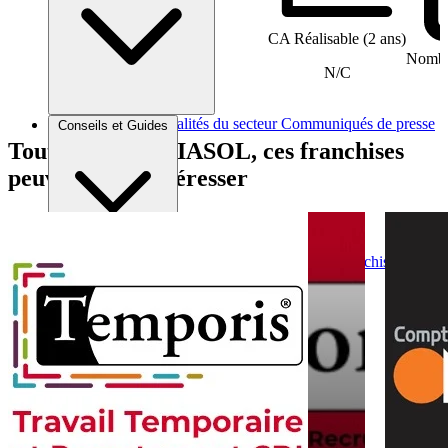
CA Réalisable (2 ans)
Nombre
N/C
Brèves et actus
Actualités du secteur
Communiqués de presse
Conseils et Guides
Interviews
Tout comme GAIASOL, ces franchises
peuvent vous intéresser
Conseils généraux
Devenir franchisé
Devenir franchiseur