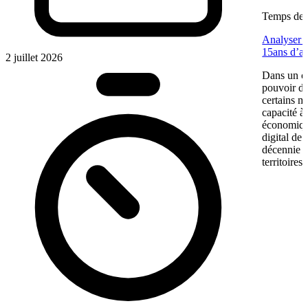
Temps de l
Analyser u
15ans d’a
2 juillet 2026
Dans un co
pouvoir d’
certains m
capacité à 
économiqu
digital de
décennie p
territoires