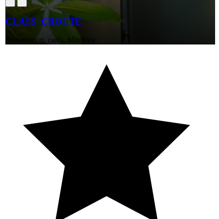
CLASS' CROUTE
Restauration, cafés, hôtellerie