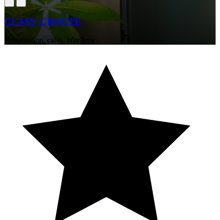
CLASS' CROUTE
Restauration, cafés, hôtellerie