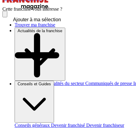
Cette franchise vous intéresse ?
Ajouter à ma sélection
Trouver ma franchise
Actualités de la franchise
Brèves et actus
Actualités du secteur
Communiqués de presse
I
Conseils et Guides
Conseils généraux
Devenir franchisé
Devenir franchiseur