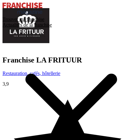
Trouver ma franchise
Actualités de la franchise
Franchise
LA FRITUUR
Restauration, cafés, hôtellerie
3,9