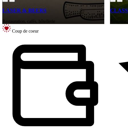
LASER & BEERS
CLASS
Restauration, cafés, hôtellerie
Restaurati
Coup de coeur