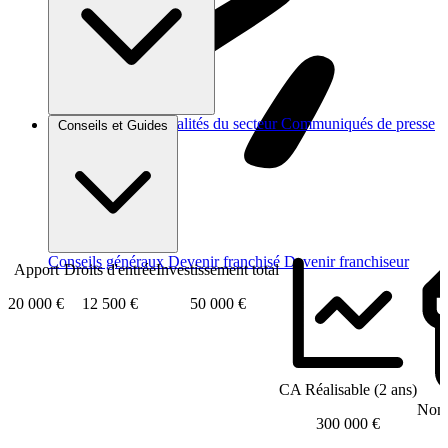
Brèves et actus
Actualités du secteur
Communiqués de presse
Conseils et Guides
Interviews
Conseils généraux
Devenir franchisé
Devenir franchiseur
Apport
Droits d'entrée
Investissement total
20 000 €
12 500 €
50 000 €
CA Réalisable (2 ans)
Nomb
300 000 €