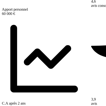
4,6
avis con
Apport personnel
60 000 €
3,9
C.A après 2 ans
avis