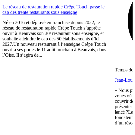
Le réseau de restauration rapide Crêpe Touch passe le
cap des trente restaurants sous enseigne
Né en 2016 et déployé en franchise depuis 2022, le
réseau de restauration rapide Crêpe Touch s’apprête
ouvrir à Beauvais son 30ᵉ restaurant sous enseigne, et
souhaite atteindre le cap des 50 établissements d’ici
2027.Un nouveau restaurant à l’enseigne Crêpe Touch
ouvrira ses portes le 11 août prochain à Beauvais, dans
l’Oise. Il s’agira de...
Temps de l
Jean-Louis
« Nous pré
zones où n
couvrir de
présenter 
lancé ?La 
fondateurs 
d’un réseau