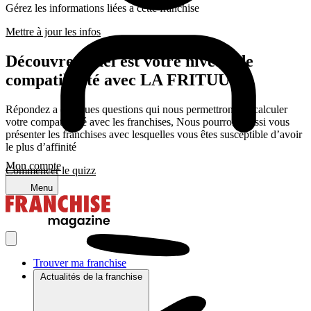
Gérez les informations liées a cette franchise
Mettre à jour les infos
Découvrez quel est votre niveau de
compatibilité avec LA FRITUUR
Répondez a quelques questions qui nous permettrons de calculer
votre compatibilité avec les franchises, Nous pourrons aussi vous
présenter les franchises avec lesquelles vous êtes susceptible d’avoir
le plus d’affinité
Mon compte
Commencer le quizz
Menu
Trouver ma franchise
Actualités de la franchise