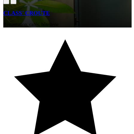
CLASS' CROUTE
Restauration, cafés, hôtellerie