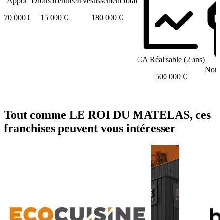
Apport
Droits d'entrée
Investissement total
70 000 €
15 000 €
180 000 €
CA Réalisable (2 ans)
Nomb
500 000 €
Tout comme LE ROI DU MATELAS, ces
franchises peuvent vous intéresser