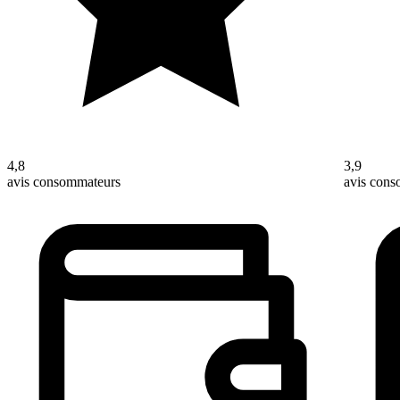
4,8
3,9
avis consommateurs
avis con