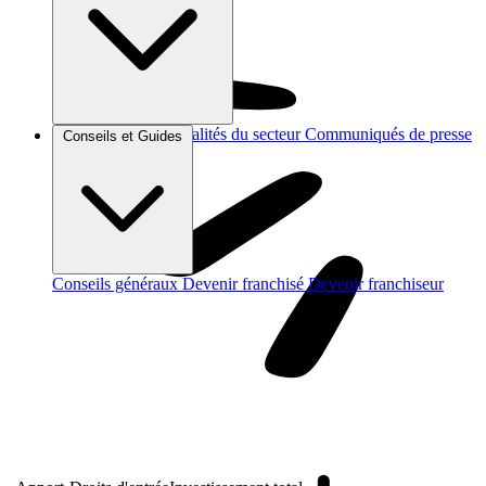
Brèves et actus
Actualités du secteur
Communiqués de presse
Conseils et Guides
Interviews
Conseils généraux
Devenir franchisé
Devenir franchiseur