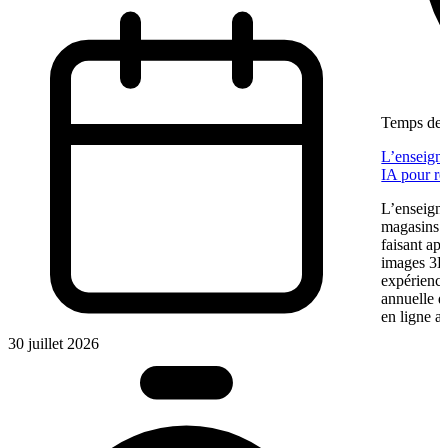
Temps de l
L’enseigne
IA pour re
L’enseigne
magasins f
faisant app
images 3D 
expérience
annuelle 
en ligne a
30 juillet 2026