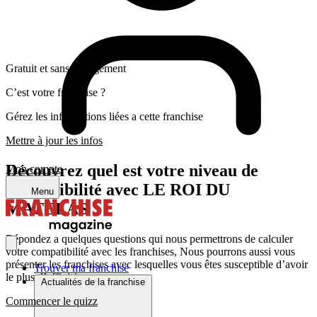
Gratuit et sans engagement
C’est votre franchise ?
Gérez les informations liées a cette franchise
Mettre à jour les infos
Découvrez quel est votre niveau de
Mon compte
compatibilité avec LE ROI DU
Menu
MATELAS
Répondez a quelques questions qui nous permettrons de calculer
votre compatibilité avec les franchises, Nous pourrons aussi vous
présenter les franchises avec lesquelles vous êtes susceptible d’avoir
Trouver ma franchise
le plus d’affinité
Actualités de la franchise
Commencer le quizz