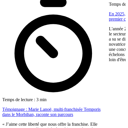
Temps de l
En 2025, V
premier ca
L'année 20
le secteur
a su se di
novatrice.
une concur
échelons p
loin d'être
Temps de lecture : 3 min
Témoignage : Marie Lanoë, multi-franchisée Temporis
dans le Morbihan, raconte son parcours
« J’aime cette liberté que nous offre la franchise. Elle