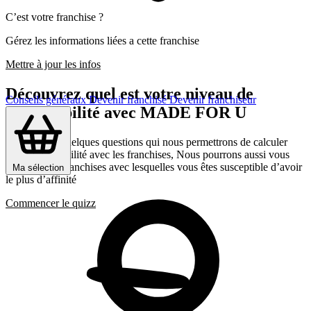
C’est votre franchise ?
Gérez les informations liées a cette franchise
Mettre à jour les infos
Découvrez quel est votre niveau de
Conseils généraux
Devenir franchisé
Devenir franchiseur
compatibilité avec MADE FOR U
Répondez a quelques questions qui nous permettrons de calculer
votre compatibilité avec les franchises, Nous pourrons aussi vous
présenter les franchises avec lesquelles vous êtes susceptible d’avoir
Ma sélection
le plus d’affinité
Commencer le quizz