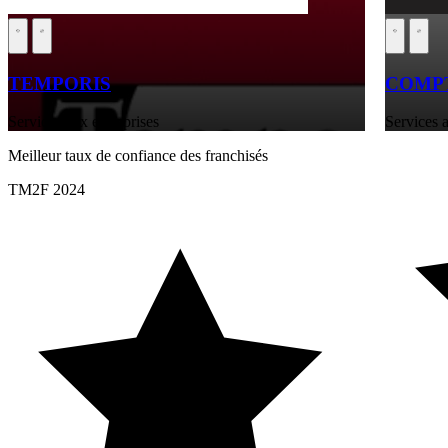
TEMPORIS
COMPT
Services aux entreprises
Services a
Meilleur taux de confiance des franchisés
TM2F 2024