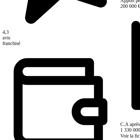
Apport pe
200 000 
4,3
avis
franchisé
C.A après
1 330 000
Voir la fi