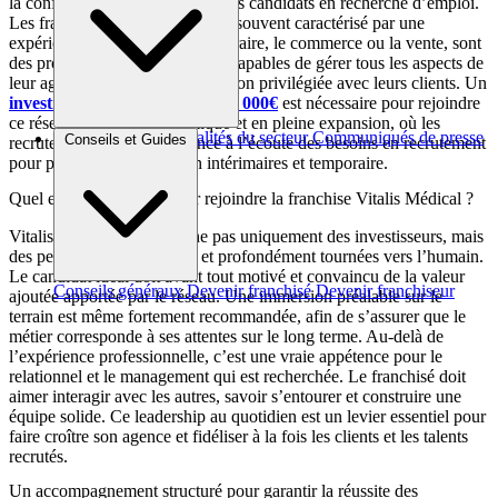
la confiance des entreprises et des candidats en recherche d’emploi.
Les franchisés, dont le profil est souvent caractérisé par une
expérience dans le travail temporaire, le commerce ou la vente, sont
des professionnels polyvalents, capables de gérer tous les aspects de
leur agence et d’établir une relation privilégiée avec leurs clients. Un
investissement personnel de 25 000€
est nécessaire pour rejoindre
ce réseau d’agences dynamique et en pleine expansion, où les
Brèves et actus
Actualités du secteur
Communiqués de presse
Conseils et Guides
recruteurs sont en permanence à l’écoute des besoins en recrutement
Interviews
pour pourvoir des postes en intérimaires et temporaire.
Quel est le profil idéal pour rejoindre la franchise Vitalis Médical ?
Vitalis Médical ne recherche pas uniquement des investisseurs, mais
des personnalités engagées et profondément tournées vers l’humain.
Le candidat idéal doit avant tout motivé et convaincu de la valeur
Conseils généraux
Devenir franchisé
Devenir franchiseur
ajoutée apportée par le réseau. Une immersion préalable sur le
terrain est même fortement recommandée, afin de s’assurer que le
métier corresponde à ses attentes sur le long terme. Au-delà de
l’expérience professionnelle, c’est une vraie appétence pour le
relationnel et le management qui est recherchée. Le franchisé doit
aimer interagir avec les autres, savoir s’entourer et construire une
équipe solide. Ce leadership au quotidien est un levier essentiel pour
faire croître son agence et fidéliser à la fois les clients et les talents
recrutés.
Un accompagnement structuré pour garantir la réussite des