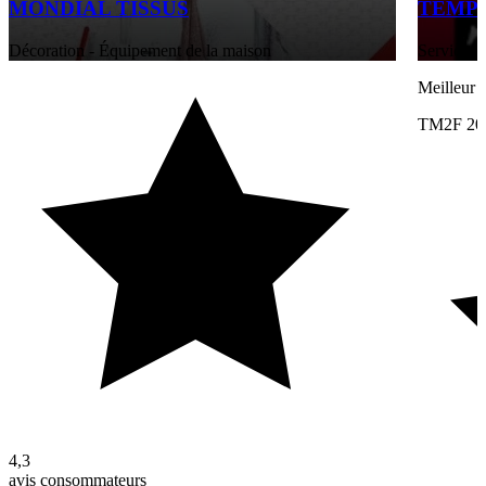
MONDIAL TISSUS
TEMP
Décoration - Équipement de la maison
Services a
Meilleur 
TM2F 20
4,3
avis consommateurs