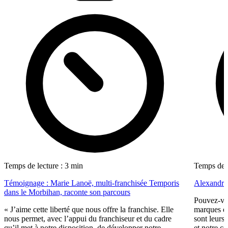
Temps de lecture : 3 min
Temps de l
Témoignage : Marie Lanoë, multi-franchisée Temporis
Alexandre
dans le Morbihan, raconte son parcours
Pouvez-vou
« J’aime cette liberté que nous offre la franchise. Elle
marques qu
nous permet, avec l’appui du franchiseur et du cadre
sont leurs 
qu’il met à notre disposition, de développer notre
et notre cœ