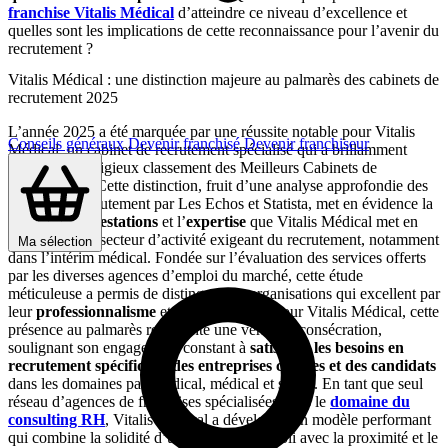
franchise Vitalis Médical
d’atteindre ce niveau d’excellence et
quelles sont les implications de cette reconnaissance pour l’avenir du
recrutement ?
Vitalis Médical : une distinction majeure au palmarès des cabinets de
recrutement 2025
L’année 2025 a été marquée par une réussite notable pour Vitalis
Conseils généraux
Devenir franchisé
Devenir franchiseur
Médical, un cabinet de recrutement spécialisé qui a brillamment
intégré le prestigieux classement des Meilleurs Cabinets de
Recrutement. Cette distinction, fruit d’une analyse approfondie des
acteurs du recrutement par Les Echos et Statista, met en évidence la
qualité des prestations
et l’
expertise
que Vitalis Médical met en
œuvre dans le secteur d’activité exigeant du recrutement, notamment
Ma sélection
dans l’intérim médical. Fondée sur l’évaluation des services offerts
par les diverses agences d’emploi du marché, cette étude
méticuleuse a permis de distinguer les organisations qui excellent par
leur
professionnalisme
et leur
réactivité
. Pour Vitalis Médical, cette
présence au palmarès représente une véritable consécration,
soulignant son engagement constant à
satisfaire les besoins en
recrutement spécifiques des entreprises clientes et des candidats
dans les domaines paramédical, médical et social. En tant que seul
réseau d’agences de franchises spécialisées dans le
domaine du
consulting RH
, Vitalis Médical a développé un modèle performant
qui combine la solidité d’un réseau bien établi avec la proximité et le