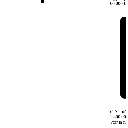
60 000 €
C.A après
1 800 000
Voir la fi