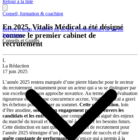
Retour à la liste
Conseil, formation & coaching
En 2025, Vitalis Médical a été désigné
Brèves et actus
Actualités du secteur
Communiqués de presse
comme le premier cabinet de
Interviews
Conseils et Guides
recrutement
L
La Rédaction
17 juin 2025
L’année 2025 restera marquée d’une pierre blanche pour le secteur
du recrutement, notamment pour un acteur qui a su se distinguer par
son excellence et son approche novatrice. Au terme d’une évaluation
rigoureuse et face à une concurrence accrue, Vitalis Médical a gravi
les échelons pour se hisser au sommet.
Cette consécration
, loin
d’être anodine,
souligne un engagement profond envers les
candidats et les entreprises
, une compréhension aiguë des enjeux
du marché du travail et une capacité à anticiper les besoins futurs.
Cette distinction en tant que premier cabinet de recrutement pour
l’année 2025 témoigne d’un parcours jalonné de succès et d’une
quête constante de performance
. Qu’est-ce qui a permis à la