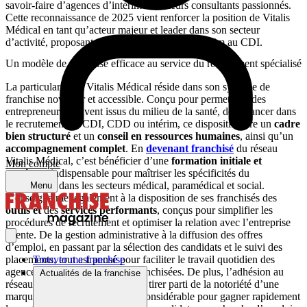
savoir-faire d’agences d’intérim et de leurs consultants passionnés.
Cette reconnaissance de 2025 vient renforcer la position de Vitalis
Médical en tant qu’acteur majeur et leader dans son secteur
d’activité, proposant des offres d’emploi en intérim au CDI.
Un modèle de franchise efficace au service du recrutement spécialisé
La particularité de Vitalis Médical réside dans son système de
franchise novateur et accessible. Conçu pour permettre à des
entrepreneurs, souvent issus du milieu de la santé, de se lancer dans
le recrutement en CDI, CDD ou intérim, ce dispositif offre un
cadre
bien structuré
et un
conseil en ressources humaines
, ainsi qu’un
accompagnement complet
. En
devenant franchisé
du réseau
Vitalis Médical, c’est bénéficier d’une
formation initiale et
Mon compte
continue
, indispensable pour maîtriser les spécificités du
recrutement dans les secteurs médical, paramédical et social.
Menu
L’enseigne met également à la disposition de ses franchisés des
outils et
des
services performants
, conçus pour simplifier les
procédures de recrutement et optimiser la relation avec l’entreprise
cliente. De la gestion administrative à la diffusion des offres
d’emploi, en passant par la sélection des candidats et le suivi des
Trouver ma franchise
placements, tout est pensé pour faciliter le travail quotidien des
agences de travail temporaire franchisées. De plus, l’adhésion au
Actualités de la franchise
réseau Vitalis Médical permet de tirer parti de la notoriété d’une
marque reconnue, un avantage considérable pour gagner rapidement