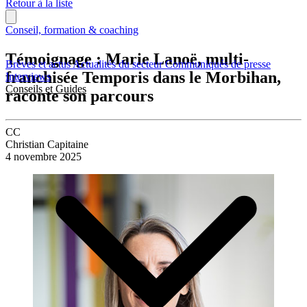
Retour à la liste
Conseil, formation & coaching
Témoignage : Marie Lanoë, multi-
Brèves et actus
Actualités du secteur
Communiqués de presse
franchisée Temporis dans le Morbihan,
Interviews
Conseils et Guides
raconte son parcours
CC
Christian Capitaine
4 novembre 2025