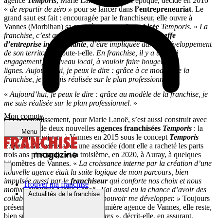
agence
Temporis
, Marie Lanoë, 32 ans à l’époque, décide en 2010
«
de repartir de zéro »
pour se lancer dans
l’entrepreneuriat
. Le
grand saut est fait : encouragée par le franchiseur, elle ouvre à
Vannes (Morbihan) sa première agence
franchisée
Temporis
. «
La
franchise, c’est aussi cette possibilité, en tant que
cheffe
d’entreprise indépendante
, d’être impliquée dans le développement
de son territoire
, ajoute-t-elle.
En franchise, il y a un vrai
engagement, au niveau local, à vouloir faire bouger les
lignes. Aujourd’hui, je peux le dire : grâce à ce modèle de la
franchise, je me suis réalisée sur le plan professionnel.
»
«
Aujourd’hui, je peux le dire : grâce au modèle de la franchise, je
me suis réalisée sur le plan professionnel.
»
Mon compte
Cet accomplissement, pour Marie Lanoë, s’est aussi construit avec
l’ouverture de deux nouvelles
agences franchisées
Temporis
: la
Menu
deuxième, toujours à Vannes en 2015 sous le concept
Temporis
Experts & Cadres
avec une associée (dont elle a racheté les parts
trois ans plus tard) ; et la troisième, en 2020, à Auray, à quelques
kilomètres de Vannes. «
La croissance interne par la création d’une
nouvelle agence était la suite logique de mon parcours, bien
impulsée aussi par le
franchiseur
qui conforte nos choix et nous
Trouver ma franchise
motive,
explique Marie Lanoë.
J’ai aussi eu la chance d’avoir des
Actualités de la franchise
collaborateurs assez mûrs pour pouvoir me développer. »
Toujours
présente au quotidien dans sa première agence de Vannes, elle reste,
bien sûr, «
pilote des trois structures
», décrit-elle, en assurant,