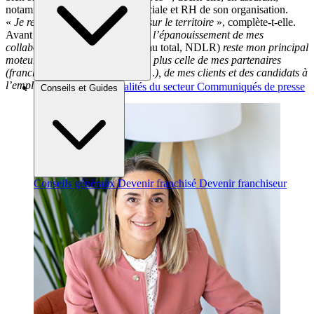
notamment, la conduite commerciale et RH de son organisation.
«
Je représente aussi l’enseigne sur le territoire
», complète-t-elle.
Avant d’ajouter : «
La réussite et l’épanouissement de mes
collaborateurs
(ils sont dix-huit au total, NDLR)
reste mon principal
moteur. Mais je n’oublie pas non plus celle de mes partenaires
(franchiseur, entreprises locales…), de mes clients et des candidats à
l’emploi.
»
Brèves et actus
Actualités du secteur
Communiqués de presse
Conseils et Guides
Interviews
Conseils généraux
Devenir franchisé
Devenir franchiseur