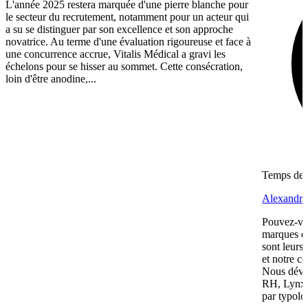
L'année 2025 restera marquée d'une pierre blanche pour
le secteur du recrutement, notamment pour un acteur qui
a su se distinguer par son excellence et son approche
novatrice. Au terme d'une évaluation rigoureuse et face à
une concurrence accrue, Vitalis Médical a gravi les
échelons pour se hisser au sommet. Cette consécration,
loin d'être anodine,...
Temps de l
Alexandre
Pouvez-vou
marques qu
sont leurs 
et notre cœ
Nous dével
RH, Lynx 
par typolo