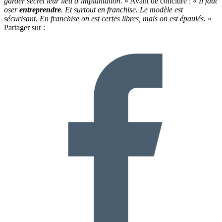
garder secret leur lieu d’implantation.
» Avant de conclure : «
Il faut
oser
entreprendre
. Et surtout en franchise. Le modèle est
sécurisant. En franchise on est certes libres, mais on est épaulés.
»
Partager sur :