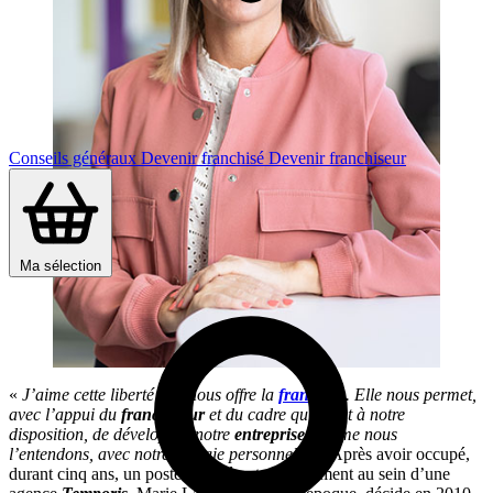
Conseils généraux
Devenir franchisé
Devenir franchiseur
Ma sélection
«
J’aime cette liberté que nous offre la
franchise
. Elle nous permet,
avec l’appui du
franchiseur
et du cadre qu’il met à notre
disposition, de développer notre
entreprise
comme nous
l’entendons, avec notre énergie personnelle.
» Après avoir occupé,
durant cinq ans, un poste de référente recrutement au sein d’une