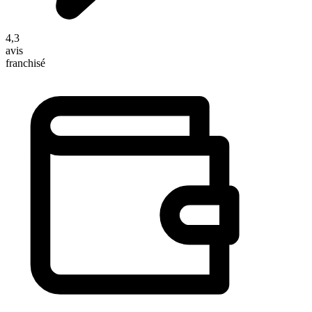
4,3
avis
franchisé