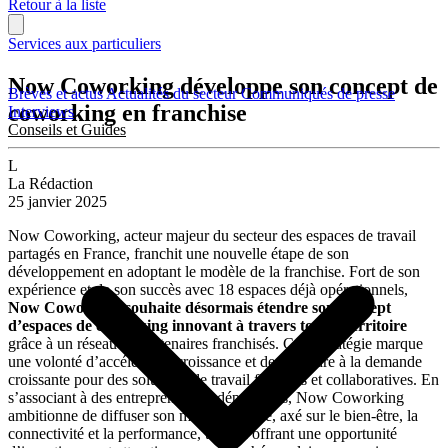
Retour à la liste
Services aux particuliers
Now Coworking développe son concept de
Brèves et actus
Actualités du secteur
Communiqués de presse
coworking en franchise
Interviews
Conseils et Guides
L
La Rédaction
25 janvier 2025
Now Coworking, acteur majeur du secteur des espaces de travail
partagés en France, franchit une nouvelle étape de son
développement en adoptant le modèle de la franchise. Fort de son
expérience et de son succès avec 18 espaces déjà opérationnels,
Now Coworking souhaite désormais étendre son concept
d’espaces de coworking innovant à travers tout le territoire
grâce à un réseau de partenaires franchisés. Cette stratégie marque
une volonté d’accélérer sa croissance et de répondre à la demande
croissante pour des solutions de travail flexibles et collaboratives. En
s’associant à des entrepreneurs indépendants, Now Coworking
ambitionne de diffuser son modèle unique, axé sur le bien-être, la
connectivité et la performance, tout en offrant une opportunité