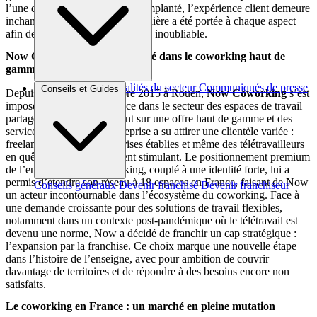
l’une des 18 villes où Now est implanté, l’expérience client demeure
inchangée. Une attention particulière a été portée à chaque aspect
afin de composer une expérience inoubliable.
Now Coworking : un acteur clé dans le coworking haut de
gamme
Brèves et actus
Actualités du secteur
Communiqués de presse
Conseils et Guides
Depuis ses débuts en octobre 2015 à Rouen,
Now Coworking
s’est
Interviews
imposé comme une référence dans le secteur des espaces de travail
partagés. En mettant l’accent sur une offre haut de gamme et des
services différenciés, l’entreprise a su attirer une clientèle variée :
freelances, startups, entreprises établies et même des télétravailleurs
en quête d’un environnement stimulant. Le positionnement premium
de l’enseigne Now Coworking, couplé à une identité forte, lui a
permis d’étendre son réseau à 18 espaces en France, faisant de Now
Conseils généraux
Devenir franchisé
Devenir franchiseur
un acteur incontournable dans l’écosystème du coworking. Face à
une demande croissante pour des solutions de travail flexibles,
notamment dans un contexte post-pandémique où le télétravail est
devenu une norme, Now a décidé de franchir un cap stratégique :
l’expansion par la franchise. Ce choix marque une nouvelle étape
dans l’histoire de l’enseigne, avec pour ambition de couvrir
davantage de territoires et de répondre à des besoins encore non
satisfaits.
Le coworking en France : un marché en pleine mutation