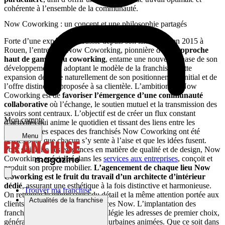
cohérente à l’ensemble de la communauté.
Now Coworking : un concept et une philosophie partagés
Forte d’une expérience réussie depuis son lancement en 2015 à
Rouen, l’entreprise Now Coworking, pionnière d’une
approche
haut de gamme du coworking
, entame une nouvelle phase de son
développement en adoptant le modèle de la franchise. Cette
expansion découle naturellement de son positionnement initial et de
l’offre distinctive proposée à sa clientèle. L’ambition de Now
Coworking est de
favoriser l’émergence d’une communauté
collaborative
où l’échange, le soutien mutuel et la transmission des
savoirs sont centraux. L’objectif est de créer un flux constant
Mon compte
d’activités qui anime le quotidien et tissant des liens entre les
membres. Les espaces des franchisés Now Coworking ont été
Menu
pensés pour que chacun s’y sente à l’aise et que les idées fusent.
Pour satisfaire ses exigences en matière de qualité et de design, Now
Coworking, spécialisé dans les
services aux entreprises
, conçoit et
produit son propre mobilier.
L’agencement de chaque lieu Now
Coworking est le fruit du travail d’un architecte d’intérieur
dédié
, assurant une esthétique à la fois distinctive et harmonieuse.
Trouver ma franchise
On retrouve le même souci du détail et la même attention portée aux
Actualités de la franchise
clients dans l’ensemble des espaces Now. L’implantation des
franchises Now Coworking privilégie les adresses de premier choix,
généralement au cœur des zones urbaines animées. Que ce soit dans