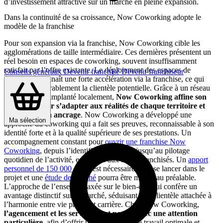
d’investissement attractive sur un marché en pleine expansion.
Dans la continuité de sa croissance, Now Coworking adopte le
modèle de la franchise
Pour son expansion via la franchise, Now Coworking cible les
agglomérations de taille intermédiaire. Ces dernières présentent un
réel besoin en espaces de coworking, souvent insuffisamment
satisfait par l’offre existante. Le déploiement des espaces de
Conseils généraux
Devenir franchisé
Devenir franchiseur
coworking connaît une forte accélération via la franchise, ce qui
élargit considérablement la clientèle potentielle. Grâce à un réseau
de partenaires implanté localement,
Now Coworking affine son
approche pour s’adapter aux réalités de chaque territoire et
consolider son ancrage
. Now Coworking a développé une
Ma sélection
approche du coworking qui a fait ses preuves, reconnaissable à son
identité forte et à la qualité supérieure de ses prestations. Un
accompagnement constant pour
ouvrir une franchise Now
Coworking
, depuis l’identification du site jusqu’au pilotage
quotidien de l’activité, est assuré aux futurs franchisés. Un
apport
personnel de 150 000 euros
est nécessaire pour se lancer dans le
projet et une
étude de marché
pourra être menée au préalable.
L’approche de l’enseigne, axée sur le bien-être, lui confère un
avantage distinctif sur le marché, séduisant une clientèle attachée à
l’harmonie entre vie privée et carrière. Chez Now Coworking,
l’agencement et les services sont pensés avec une attention
particulière
, afin d’offrir une expérience de travail optimale et