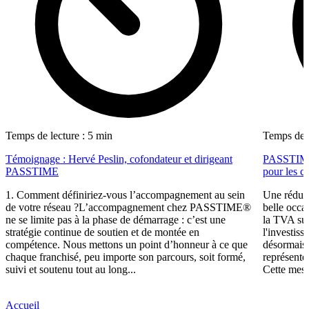
Temps de lecture : 5 min
Temps de l
Témoignage : Hervé Peslin, cofondateur et dirigeant
PASSTIME f
PASSTIME
pour les ca
1. Comment définiriez-vous l’accompagnement au sein
Une réduct
de votre réseau ?L’accompagnement chez PASSTIME®
belle occa
ne se limite pas à la phase de démarrage : c’est une
la TVA sur
stratégie continue de soutien et de montée en
l'investis
compétence. Nous mettons un point d’honneur à ce que
désormais,
chaque franchisé, peu importe son parcours, soit formé,
représente
suivi et soutenu tout au long...
Cette mesu
Accueil